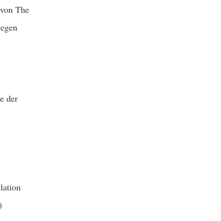
 von The
gegen
e der
lation
)