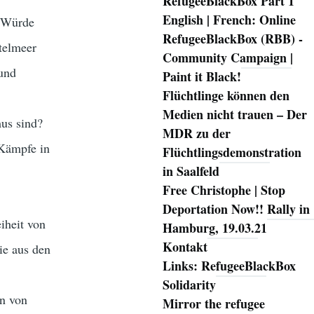
RefugeeBlackBox Part 1
English | French: Online
e Würde
RefugeeBlackBox (RBB) -
telmeer
Community Campaign |
 und
Paint it Black!
Flüchtlinge können den
Medien nicht trauen – Der
us sind?
MDR zu der
 Kämpfe in
Flüchtlingsdemonstration
in Saalfeld
Free Christophe | Stop
Deportation Now!! Rally in
iheit von
Hamburg, 19.03.21
Kontakt
ie aus den
Links: RefugeeBlackBox
Solidarity
on von
Mirror the refugee