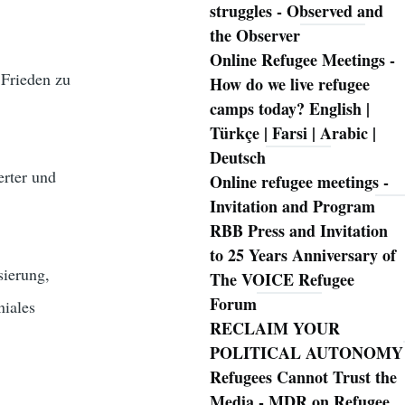
struggles - Observed and
the Observer
Online Refugee Meetings -
 Frieden zu
How do we live refugee
camps today? English |
Türkçe | Farsi | Arabic |
Deutsch
rter und
Online refugee meetings -
Invitation and Program
RBB Press and Invitation
to 25 Years Anniversary of
sierung,
The VOICE Refugee
Forum
niales
RECLAIM YOUR
POLITICAL AUTONOMY
Refugees Cannot Trust the
Media - MDR on Refugee