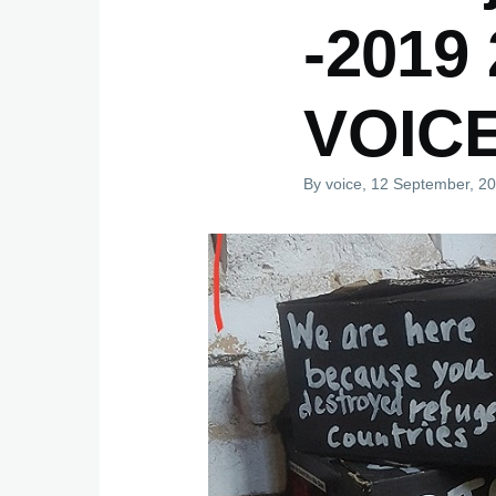
-2019
VOICE
By
voice
, 12 September, 2