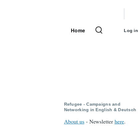
User
accou
Home
Log in
Main
menu
navigation
Refugee - Campaigns and
Networking in English & Deutsch
About us
- Newsletter
here
.