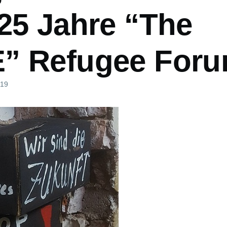
 25 Jahre “The
” Refugee For
019