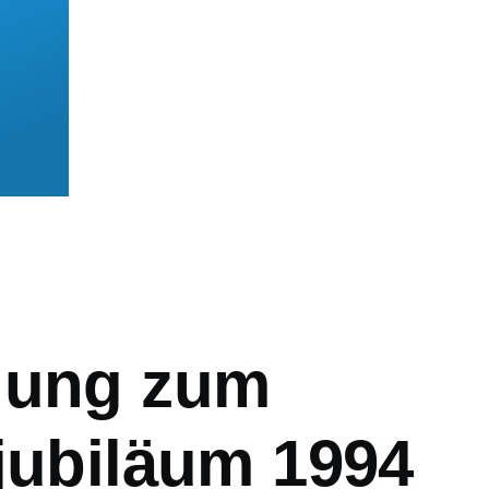
mb
dung zum
rjubiläum 1994