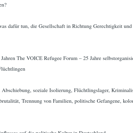
en?
was dafür tun, die Gesellschaft in Richtung Gerechtigkeit und
Jahren The VOICE Refugee Forum – 25 Jahre selbstorganisie
lüchtlingen
Abschiebung, soziale Isolierung, Flüchtlingslager, Kriminali
ibrutalität, Trennung von Familien, politische Gefangene, kolo
influsses auf die politische Kultur in Deutschland