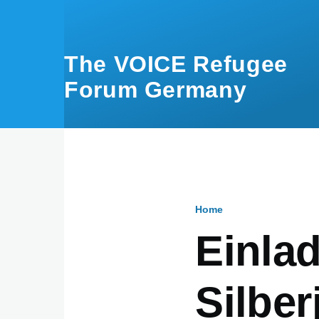
Skip to main content
The VOICE Refugee
Forum Germany
Home
Breadcru
Einla
Silbe