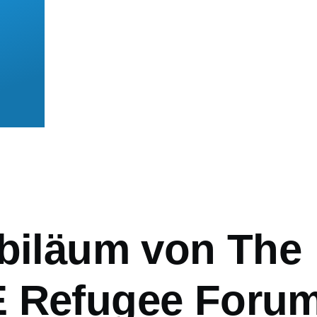
mb
ubiläum von The
 Refugee Forum