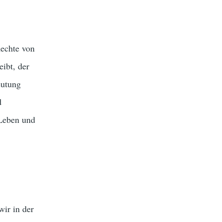
Rechte von
ibt, der
eutung
d
 Leben und
wir in der