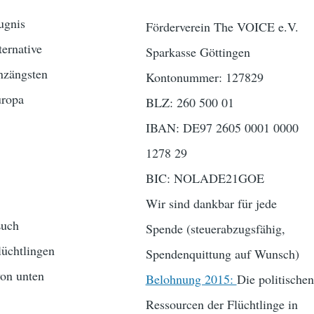
ugnis
Förderverein The VOICE e.V.
ternative
Sparkasse Göttingen
enzängsten
Kontonummer: 127829
uropa
BLZ: 260 500 01
IBAN: DE97 2605 0001 0000
1278 29
BIC: NOLADE21GOE
Wir sind dankbar für jede
Euch
Spende (steuerabzugsfähig,
lüchtlingen
Spendenquittung auf Wunsch)
von unten
Belohnung 2015:
Die politischen
Ressourcen der Flüchtlinge in