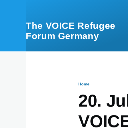
Skip to main content
The VOICE Refugee
Forum Germany
Home
Breadcru
20. J
VOICE