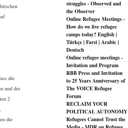
struggles - Observed and
litischen
the Observer
auf
Online Refugee Meetings -
How do we live refugee
camps today? English |
Türkçe | Farsi | Arabic |
Deutsch
Online refugee meetings -
Invitation and Program
RBB Press and Invitation
ass die
to 25 Years Anniversary of
The VOICE Refugee
en und der
Forum
ten 2
RECLAIM YOUR
,
POLITICAL AUTONOMY
Refugees Cannot Trust the
en die
Media - MDR on Refugee