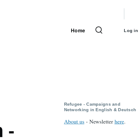
User
accou
Home
Log in
Main
menu
navigation
Refugee - Campaigns and
Networking in English & Deutsch
About us
- Newsletter
here
.
 -