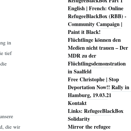
RefugeeBlackBox Part 1
English | French: Online
RefugeeBlackBox (RBB) -
Community Campaign |
Paint it Black!
Flüchtlinge können den
ung in
Medien nicht trauen – Der
e tief
MDR zu der
Flüchtlingsdemonstration
 die
in Saalfeld
Free Christophe | Stop
Deportation Now!! Rally in
Hamburg, 19.03.21
Kontakt
Links: RefugeeBlackBox
unsere
Solidarity
Mirror the refugee
d, die wir