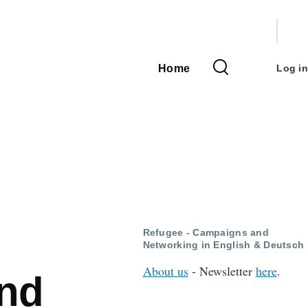
User
accou
Home
Log in
Main
menu
navigation
Refugee - Campaigns and
Networking in English & Deutsch
About us
- Newsletter
here
.
und