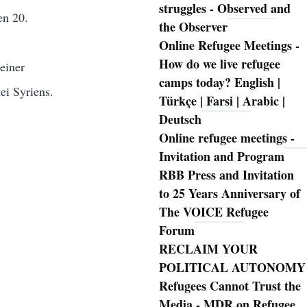
struggles - Observed and
en 20.
the Observer
Online Refugee Meetings -
How do we live refugee
einer
camps today? English |
ei Syriens.
Türkçe | Farsi | Arabic |
Deutsch
Online refugee meetings -
Invitation and Program
RBB Press and Invitation
to 25 Years Anniversary of
The VOICE Refugee
Forum
RECLAIM YOUR
POLITICAL AUTONOMY
Refugees Cannot Trust the
Media - MDR on Refugee