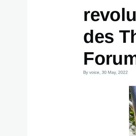
revolu
des T
Foru
By
voice
, 30 May, 2022