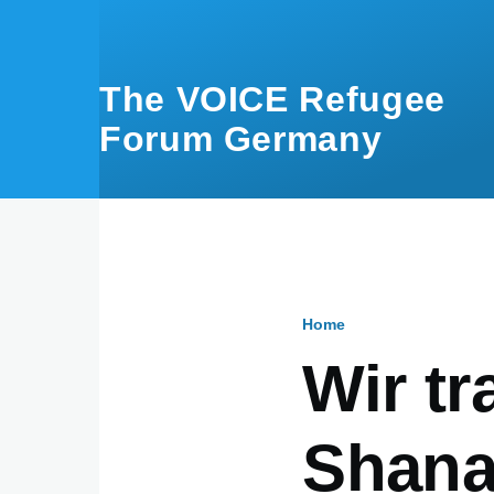
Skip to main content
The VOICE Refugee
Forum Germany
Home
Breadcru
Wir t
Shana