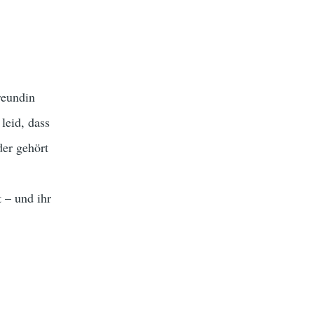
reundin
leid, dass
der gehört
t – und ihr