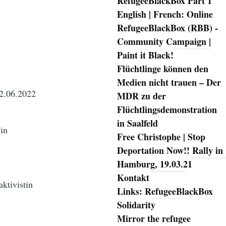
RefugeeBlackBox Part 1
English | French: Online
RefugeeBlackBox (RBB) -
Community Campaign |
Paint it Black!
Flüchtlinge können den
Medien nicht trauen – Der
02.06.2022
MDR zu der
Flüchtlingsdemonstration
in Saalfeld
 in
Free Christophe | Stop
Deportation Now!! Rally in
Hamburg, 19.03.21
Kontakt
aktivistin
Links: RefugeeBlackBox
Solidarity
Mirror the refugee