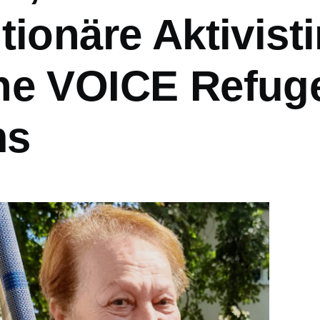
tionäre Aktivist
he VOICE Refug
ms