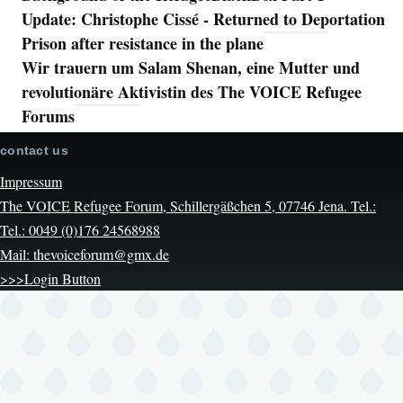
Update: Christophe Cissé - Returned to Deportation
Prison after resistance in the plane
Wir trauern um Salam Shenan, eine Mutter und
revolutionäre Aktivistin des The VOICE Refugee
Forums
contact us
Impressum
The VOICE Refugee Forum, Schillergäßchen 5, 07746 Jena. Tel.:
Tel.: 0049 (0)176 24568988
Mail: thevoiceforum@gmx.de
>>>Login Button