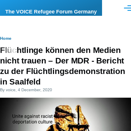
Skip to main content
Men
The VOICE Refugee Forum Germany
Breadcrumb
Home
Flüchtlinge können den Medien
nicht trauen – Der MDR - Bericht
zu der Flüchtlingsdemonstration
in Saalfeld
By
voice
, 4 December, 2020