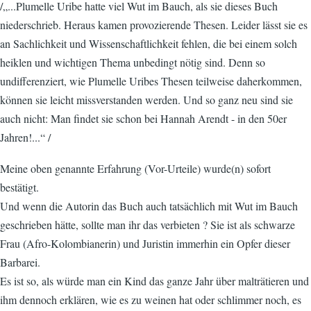
/„...Plumelle Uribe hatte viel Wut im Bauch, als sie dieses Buch
niederschrieb. Heraus kamen provozierende Thesen. Leider lässt sie es
an Sachlichkeit und Wissenschaftlichkeit fehlen, die bei einem solch
heiklen und wichtigen Thema unbedingt nötig sind. Denn so
undifferenziert, wie Plumelle Uribes Thesen teilweise daherkommen,
können sie leicht missverstanden werden. Und so ganz neu sind sie
auch nicht: Man findet sie schon bei Hannah Arendt - in den 50er
Jahren!...“ /
Meine oben genannte Erfahrung (Vor-Urteile) wurde(n) sofort
bestätigt.
Und wenn die Autorin das Buch auch tatsächlich mit Wut im Bauch
geschrieben hätte, sollte man ihr das verbieten ? Sie ist als schwarze
Frau (Afro-Kolombianerin) und Juristin immerhin ein Opfer dieser
Barbarei.
Es ist so, als würde man ein Kind das ganze Jahr über malträtieren und
ihm dennoch erklären, wie es zu weinen hat oder schlimmer noch, es