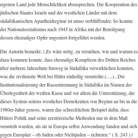
eigenen Land jede Menschlichkeit abzusprechen. Die Kooperation des
jüdischen Staates Israels und der westlichen Länder mit dem
südafrikanischen Apartheidregime ist umso verblüffender. So konnte
der Nationalsozialismus nach 1945 in Afrika mit der Beteiligung
dessen ehemaliger Opfer ungeniert fortgeführt werden.
Die Autorin bemerkt: /„Es wäre nötig, zu verstehen, wie und warum es
dazu kommen konnte, dass ehemalige Komplizen des Dritten Reiches
über mehrere Jahrzehnte hinweg in Südafrika verwirklichen konnten,
was die zivilisierte Welt bei Hitler einhellig verurteilte.(.....)...Die
Institutionalisierung der Rassentrennung in Südafrika im Namen der
Überlegenheit der weißen Rasse und vor allem die Unterstützung, die
dieses System seitens westlicher Demokratien von Beginn an bis in die
1980er-Jahre genoss, waren das schrecklichste Beispiel dafür, dass
Hitlers Politik und seine zerstörerische Methoden nur in dem Maß
verurteilt wurden, als sie in Europa selbst Anwendung fanden und sich
gegen Europäer – ob Juden oder Nichtjuden – richteten.“ ( S. 243 ) /