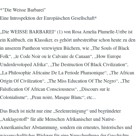
*"Die Weisse Barbarei"
Eine Introspektion der Europäischen Gesellschaft*
„Die WEISSE BARBAREI“ (1) von Rosa Amelia Plumelle-Uribe ist
ein Kultbuch, ein Klassiker, es gehört unbestreitbar schon heute zu den
in unserem Pantheon verewigten Büchern, wie „The Souls of Black
Folk“, „le Code Noir ou le Calvaire de Canaan“, „How Europe
Underdevoloped Afrika“, „The Destruction Of Black Civilization“,
„La Philosophie Africaine De La Periode Pharaonique“, „The African
Origin Of Civilization“, „The Miss Education Of The Negro“, „The
Falsification Of African Consciousness“, „Discours sur le
Colonialisme“, „Peau noire, Masque Blanc“, etc...
Das Buch ist nicht nur eine „Seelenreinigung“ und begründeter
„Anklagestoff“ für alle Menschen Afrikanischer und Native-
Amerikanischer Abstammung, sondern ein erneutes, historisches und
wissenschaftliches Plädoyer für eine Neuschreibung der Geschichte