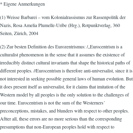
* Eigene Anmerkungen
(1) Weisse Barbarei – vom Kolonialrassismus zur Rassenpolitik der
Nazis, Rosa Amelia Plumelle-Uribe (Hrg.), Rotpunktverlag, 360
Seiten, Zürich, 2004
(2) Zur besten Definition des Eurozentrismus: /„Eurocentrism is a
culturalist phenomenon in the sense that it assumes the existence of
irreducibly distinct cultural invariants that shape the historical paths of
different peoples. //Eurocentrism is therefore anti-universalist, since it is
not interested in seeking possible general laws of human evolution. But
it does present itself as universalist, for it claims that imitation of the
Western model by all peoples is the only solution to the challenges of
our time. Eurocentrism is not the sum of the Westerners´
preconceptions, mistakes, and blunders with respect to other peoples.
Aftter all, these errors are no more serious than the corresponding
presumptions that non-European peoples hold with respect to