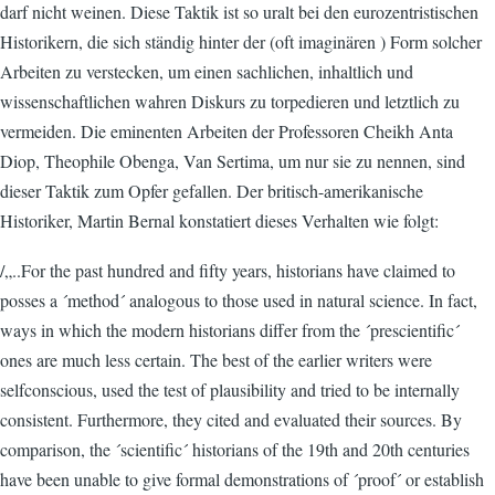
darf nicht weinen. Diese Taktik ist so uralt bei den eurozentristischen
Historikern, die sich ständig hinter der (oft imaginären ) Form solcher
Arbeiten zu verstecken, um einen sachlichen, inhaltlich und
wissenschaftlichen wahren Diskurs zu torpedieren und letztlich zu
vermeiden. Die eminenten Arbeiten der Professoren Cheikh Anta
Diop, Theophile Obenga, Van Sertima, um nur sie zu nennen, sind
dieser Taktik zum Opfer gefallen. Der britisch-amerikanische
Historiker, Martin Bernal konstatiert dieses Verhalten wie folgt:
/„..For the past hundred and fifty years, historians have claimed to
posses a ´method´ analogous to those used in natural science. In fact,
ways in which the modern historians differ from the ´prescientific´
ones are much less certain. The best of the earlier writers were
selfconscious, used the test of plausibility and tried to be internally
consistent. Furthermore, they cited and evaluated their sources. By
comparison, the ´scientific´ historians of the 19th and 20th centuries
have been unable to give formal demonstrations of ´proof´ or establish