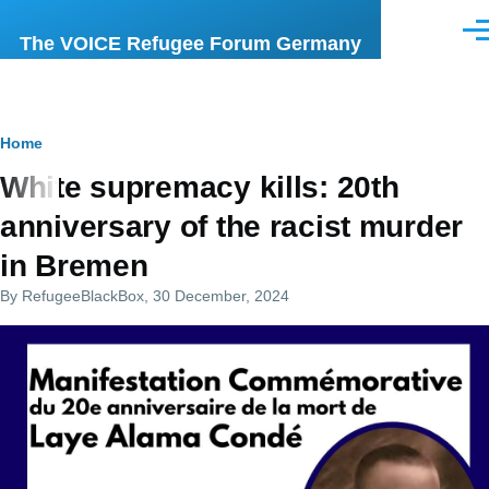
Skip to main content
Men
The VOICE Refugee Forum Germany
Breadcrumb
Home
White supremacy kills: 20th
anniversary of the racist murder
in Bremen
By
RefugeeBlackBox
, 30 December, 2024