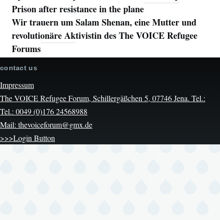
Prison after resistance in the plane
Wir trauern um Salam Shenan, eine Mutter und
revolutionäre Aktivistin des The VOICE Refugee
Forums
contact us
Impressum
The VOICE Refugee Forum, Schillergäßchen 5, 07746 Jena. Tel.:
Tel.: 0049 (0)176 24568988
Mail: thevoiceforum@gmx.de
>>>Login Button