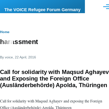
Skip to main content
Men
The VOICE Refugee Forum Germany
Breadcrumb
Home
harassment
By
voice
, 22 April, 2016
Call for solidarity with Maqsud Aghayev
and Exposing the Foreign Office
(Ausländerbehörde) Apolda, Thüringen
Call for solidarity with Maqsud Aghayev and exposing the Foreign
Office (Ausländerbehörde) Apolda, Thüringen