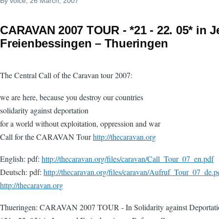
By
voice
, 26 March, 2007
CARAVAN 2007 TOUR - *21 - 22. 05* in 
Freienbessingen – Thueringen
The Central Call of the Caravan tour 2007:
we are here, because you destroy our countries
solidarity against deportation
for a world without exploitation, oppression and war
Call for the CARAVAN Tour
http://thecaravan.org
English: pdf:
http://thecaravan.org/files/caravan/Call_Tour_07_en.pdf
Deutsch: pdf:
http://thecaravan.org/files/caravan/Aufruf_Tour_07_de.p
http://thecaravan.org
Thueringen: CARAVAN 2007 TOUR - In Solidarity against Deportati