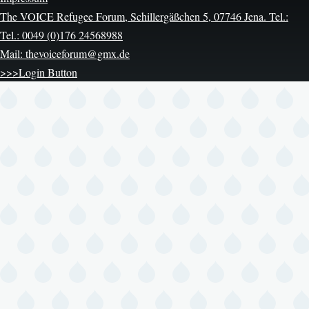
The VOICE Refugee Forum, Schillergäßchen 5, 07746 Jena. Tel.:
Tel.: 0049 (0)176 24568988
Mail: thevoiceforum@gmx.de
>>>Login Button