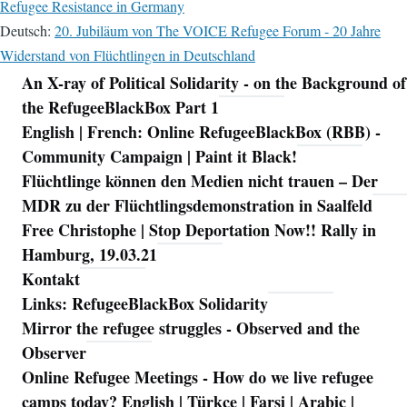
Refugee Resistance in Germany
Deutsch:
20. Jubiläum von The VOICE Refugee Forum - 20 Jahre
Widerstand von Flüchtlingen in Deutschland
An X-ray of Political Solidarity - on the Background of
Navigation
the RefugeeBlackBox Part 1
English | French: Online RefugeeBlackBox (RBB) -
Community Campaign | Paint it Black!
Flüchtlinge können den Medien nicht trauen – Der
MDR zu der Flüchtlingsdemonstration in Saalfeld
Free Christophe | Stop Deportation Now!! Rally in
Hamburg, 19.03.21
Kontakt
Links: RefugeeBlackBox Solidarity
Mirror the refugee struggles - Observed and the
Observer
Online Refugee Meetings - How do we live refugee
camps today? English | Türkçe | Farsi | Arabic |