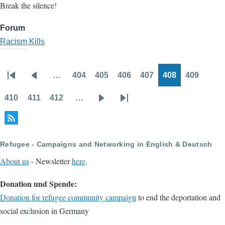
Break the silence!
Forum
Racism Kills
…
404
405
406
407
408
409
Pagination
First
Previous
Page
Page
Page
Page
Page
Page
page
page
410
411
412
…
Page
Page
Page
Next
Last
page
page
Refugee - Campaigns and Networking in English & Deutsch
About us
- Newsletter
here
.
Donation und Spende:
Donation for refugee community campaign
to end the deportation and
social exclusion in Germany