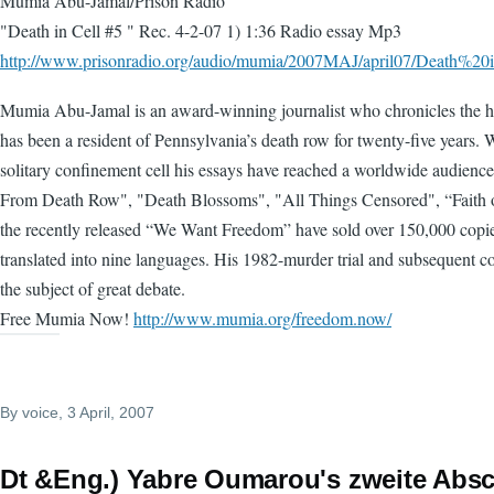
Mumia Abu-Jamal/Prison Radio
"Death in Cell #5 " Rec. 4-2-07 1) 1:36 Radio essay Mp3
http://www.prisonradio.org/audio/mumia/2007MAJ/april07/Death%
Mumia Abu-Jamal is an award-winning journalist who chronicles the 
has been a resident of Pennsylvania’s death row for twenty-five years. 
solitary confinement cell his essays have reached a worldwide audienc
From Death Row", "Death Blossoms", "All Things Censored", “Faith o
the recently released “We Want Freedom” have sold over 150,000 copi
translated into nine languages. His 1982-murder trial and subsequent c
the subject of great debate.
Free Mumia Now!
http://www.mumia.org/freedom.now/
By
voice
, 3 April, 2007
Dt &Eng.) Yabre Oumarou's zweite Abs