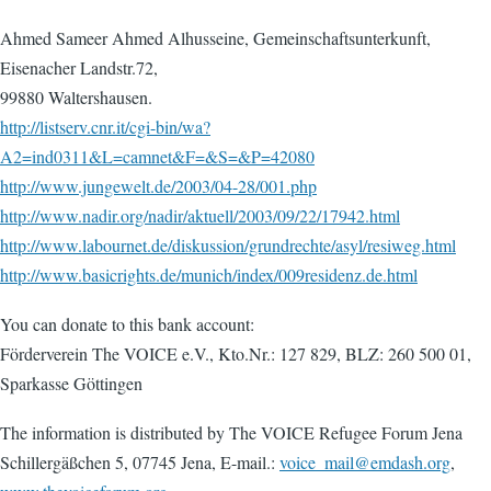
Ahmed Sameer Ahmed Alhusseine, Gemeinschaftsunterkunft,
Eisenacher Landstr.72,
99880 Waltershausen.
http://listserv.cnr.it/cgi-bin/wa?
A2=ind0311&L=camnet&F=&S=&P=42080
http://www.jungewelt.de/2003/04-28/001.php
http://www.nadir.org/nadir/aktuell/2003/09/22/17942.html
http://www.labournet.de/diskussion/grundrechte/asyl/resiweg.html
http://www.basicrights.de/munich/index/009residenz.de.html
You can donate to this bank account:
Förderverein The VOICE e.V., Kto.Nr.: 127 829, BLZ: 260 500 01,
Sparkasse Göttingen
The information is distributed by The VOICE Refugee Forum Jena
Schillergäßchen 5, 07745 Jena, E-mail.:
voice_mail@emdash.org
,