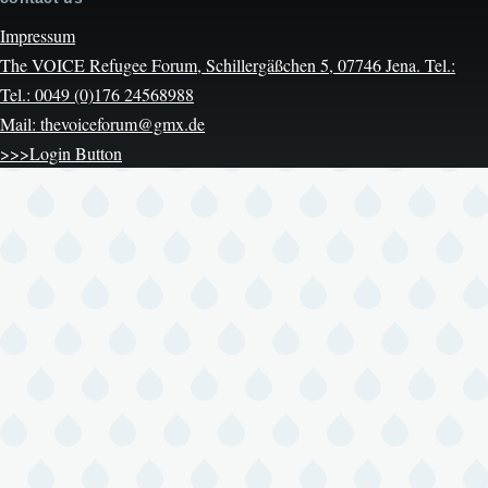
Impressum
The VOICE Refugee Forum, Schillergäßchen 5, 07746 Jena. Tel.:
Tel.: 0049 (0)176 24568988
Mail: thevoiceforum@gmx.de
>>>Login Button