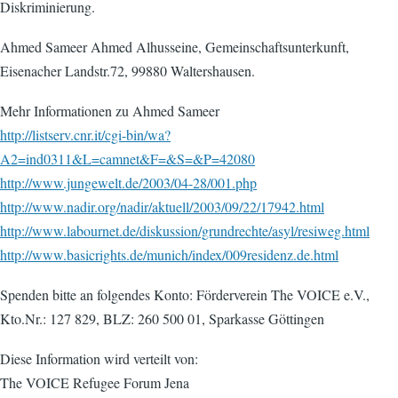
Diskriminierung.
Ahmed Sameer Ahmed Alhusseine, Gemeinschaftsunterkunft,
Eisenacher Landstr.72, 99880 Waltershausen.
Mehr Informationen zu Ahmed Sameer
http://listserv.cnr.it/cgi-bin/wa?
A2=ind0311&L=camnet&F=&S=&P=42080
http://www.jungewelt.de/2003/04-28/001.php
http://www.nadir.org/nadir/aktuell/2003/09/22/17942.html
http://www.labournet.de/diskussion/grundrechte/asyl/resiweg.html
http://www.basicrights.de/munich/index/009residenz.de.html
Spenden bitte an folgendes Konto: Förderverein The VOICE e.V.,
Kto.Nr.: 127 829, BLZ: 260 500 01, Sparkasse Göttingen
Diese Information wird verteilt von:
The VOICE Refugee Forum Jena