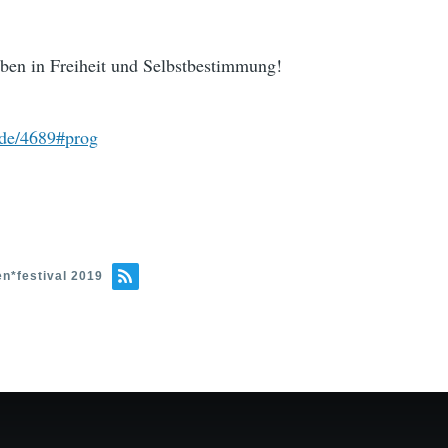
eben in Freiheit und Selbstbestimmung!
node/4689#prog
n*festival 2019