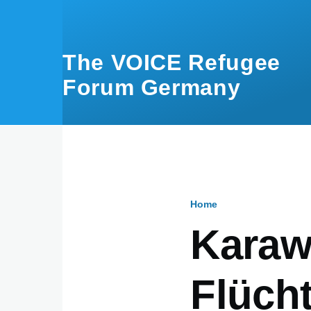
Skip to main content
The VOICE Refugee
Forum Germany
Home
Breadcru
Karaw
Flücht