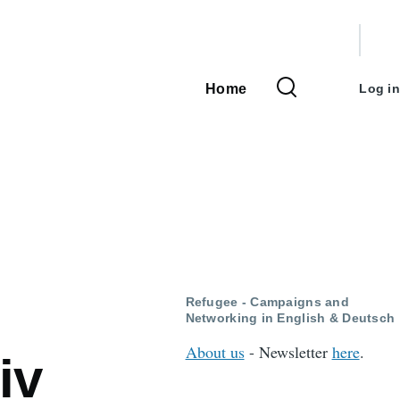
User
accou
Home
Log in
Main
menu
navigation
Refugee - Campaigns and
Networking in English & Deutsch
About us
- Newsletter
here
.
iv