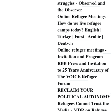
struggles - Observed and
the Observer
Online Refugee Meetings -
How do we live refugee
camps today? English |
Türkçe | Farsi | Arabic |
Deutsch
Online refugee meetings -
Invitation and Program
RBB Press and Invitation
to 25 Years Anniversary of
The VOICE Refugee
Forum
RECLAIM YOUR
POLITICAL AUTONOMY
Refugees Cannot Trust the
Media - MDR on Refugee