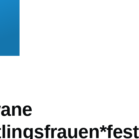
mb
ane
lingsfrauen*fest