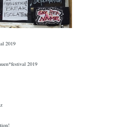
val 2019
auen*festival 2019
nz
tion!