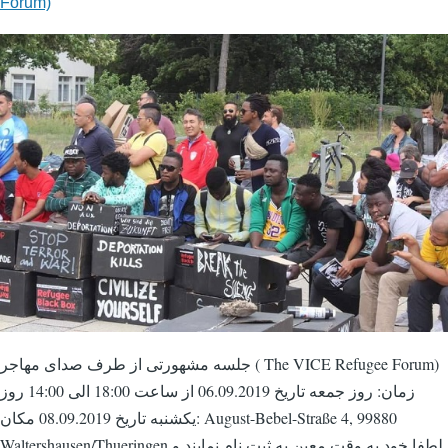
Forum)
جلسه مشهورتی از طرف صدای مهاجر ( The VICE Refugee Forum)
زمان: روز جمعه تاریخ 06.09.2019 از ساعت 18:00 الی 14:00 روز
یکشنبه تاریخ 08.09.2019 مکان: August-Bebel-Straße 4, 99880
Waltershausen/Thueringen لطفا خود به وقت معین به ثبت نام نمایند و