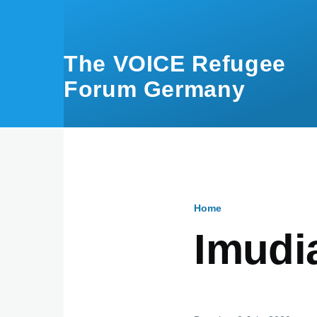
Skip to main content
The VOICE Refugee
Forum Germany
Home
Breadcru
Imud