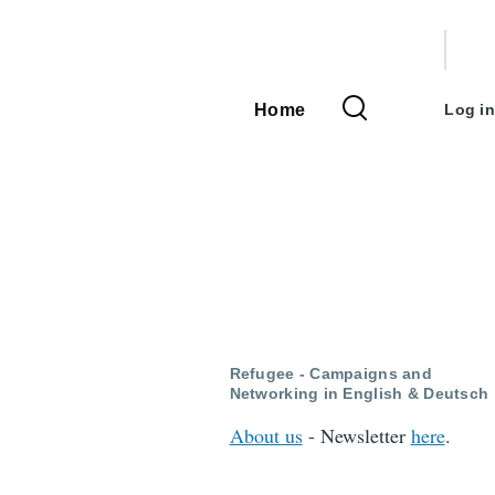
User
accou
Home
Log in
Main
menu
navigation
Refugee - Campaigns and
Networking in English & Deutsch
About us
- Newsletter
here
.