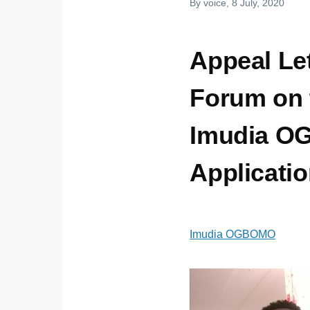
By
voice
, 8 July, 2020
Appeal Le
Forum on 
Imudia O
Applicati
Imudia OGBOMO