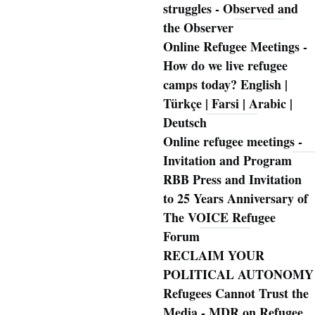
struggles - Observed and
the Observer
Online Refugee Meetings -
How do we live refugee
camps today? English |
Türkçe | Farsi | Arabic |
Deutsch
Online refugee meetings -
Invitation and Program
RBB Press and Invitation
to 25 Years Anniversary of
The VOICE Refugee
Forum
RECLAIM YOUR
POLITICAL AUTONOMY
Refugees Cannot Trust the
Media - MDR on Refugee