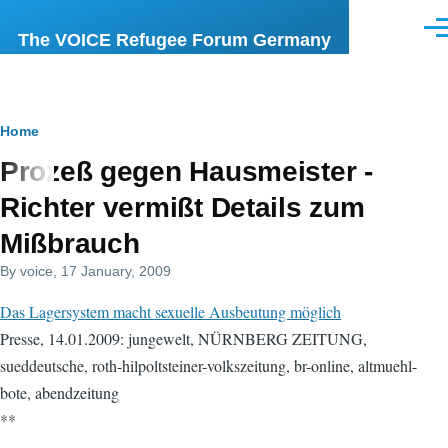
Skip to main content
Men
The VOICE Refugee Forum Germany
Breadcrumb
Home
Prozeß gegen Hausmeister -
Richter vermißt Details zum
Mißbrauch
By
voice
, 17 January, 2009
Das Lagersystem macht sexuelle Ausbeutung möglich
Presse, 14.01.2009: jungewelt, NÜRNBERG ZEITUNG,
sueddeutsche, roth-hilpoltsteiner-volkszeitung, br-online, altmuehl-
bote, abendzeitung
**