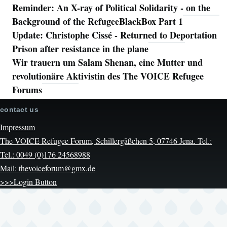
Reminder: An X-ray of Political Solidarity - on the
Background of the RefugeeBlackBox Part 1
Update: Christophe Cissé - Returned to Deportation
Prison after resistance in the plane
Wir trauern um Salam Shenan, eine Mutter und
revolutionäre Aktivistin des The VOICE Refugee
Forums
contact us
Impressum
The VOICE Refugee Forum, Schillergäßchen 5, 07746 Jena. Tel.:
Tel.: 0049 (0)176 24568988
Mail: thevoiceforum@gmx.de
>>>Login Button