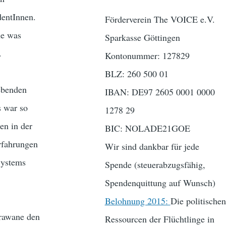
dentInnen.
Förderverein The VOICE e.V.
ne was
Sparkasse Göttingen
.
Kontonummer: 127829
BLZ: 260 500 01
lebenden
IBAN: DE97 2605 0001 0000
s war so
1278 29
en in der
BIC: NOLADE21GOE
Erfahrungen
Wir sind dankbar für jede
Systems
Spende (steuerabzugsfähig,
Spendenquittung auf Wunsch)
Belohnung 2015:
Die politischen
arawane den
Ressourcen der Flüchtlinge in