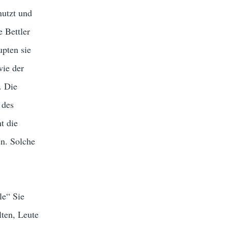
nutzt und
 Bettler
upten sie
wie der
. Die
 des
t die
n. Solche
le“ Sie
ten, Leute