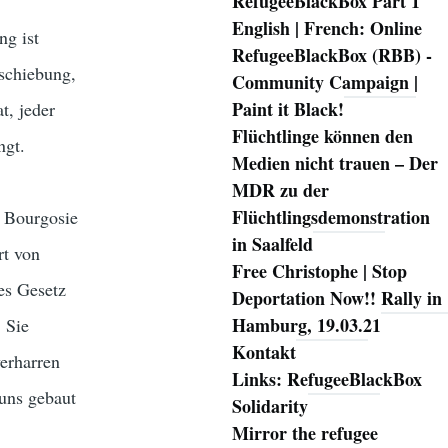
RefugeeBlackBox Part 1
English | French: Online
ng ist
RefugeeBlackBox (RBB) -
schiebung,
Community Campaign |
Paint it Black!
t, jeder
Flüchtlinge können den
ngt.
Medien nicht trauen – Der
MDR zu der
Flüchtlingsdemonstration
e Bourgosie
in Saalfeld
rt von
Free Christophe | Stop
des Gesetz
Deportation Now!! Rally in
Hamburg, 19.03.21
 Sie
Kontakt
verharren
Links: RefugeeBlackBox
 uns gebaut
Solidarity
Mirror the refugee