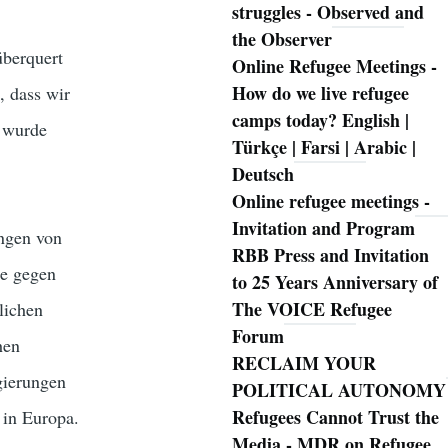
struggles - Observed and
the Observer
überquert
Online Refugee Meetings -
How do we live refugee
, dass wir
camps today? English |
t wurde
Türkçe | Farsi | Arabic |
Deutsch
Online refugee meetings -
Invitation and Program
ingen von
RBB Press and Invitation
ie gegen
to 25 Years Anniversary of
The VOICE Refugee
lichen
Forum
hen
RECLAIM YOUR
gierungen
POLITICAL AUTONOMY
Refugees Cannot Trust the
 in Europa.
Media - MDR on Refugee