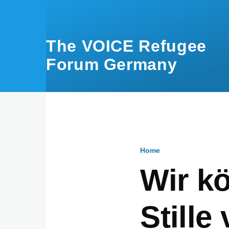
Skip to main content
The VOICE Refugee
Forum Germany
Home
Breadcru
Wir kö
Stille