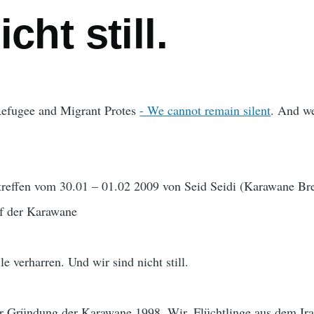
cht still.
Refugee and Migrant Protes
- We cannot remain silent
. And we
reffen vom 30.01 – 01.02 2009 von Seid Seidi (Karawane Br
f der Karawane
le verharren. Und wir sind nicht still.
er Gründung der Karawane 1998. Wir, Flüchtlinge aus dem Ir