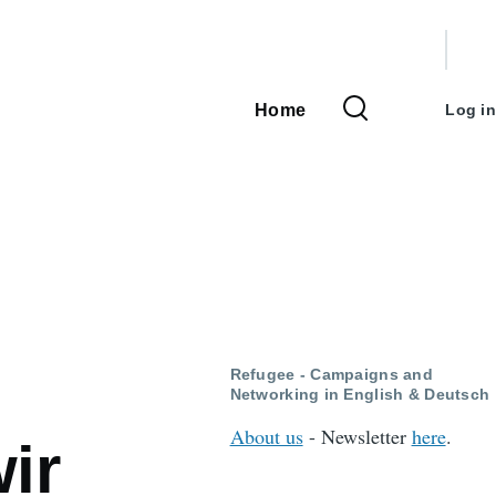
User
accou
Home
Log in
Main
menu
navigation
Refugee - Campaigns and
Networking in English & Deutsch
About us
- Newsletter
here
.
wir