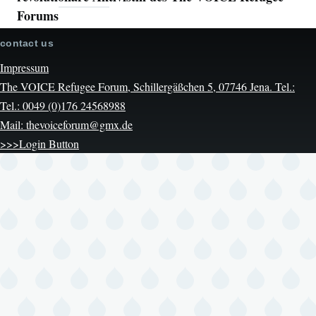
Forums
contact us
Impressum
The VOICE Refugee Forum, Schillergäßchen 5, 07746 Jena. Tel.:
Tel.: 0049 (0)176 24568988
Mail: thevoiceforum@gmx.de
>>>Login Button