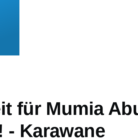
mb
eit für Mumia Ab
! - Karawane