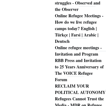
struggles - Observed and
the Observer
Online Refugee Meetings -
How do we live refugee
camps today? English |
Türkçe | Farsi | Arabic |
Deutsch
Online refugee meetings -
Invitation and Program
RBB Press and Invitation
to 25 Years Anniversary of
The VOICE Refugee
Forum
RECLAIM YOUR
POLITICAL AUTONOMY
Refugees Cannot Trust the
Media - MDR on Refugee