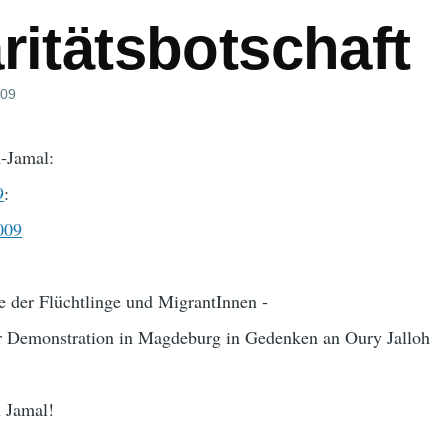
ritätsbotschaft
009
-Jamal:
9
:
009
e der Flüchtlinge und MigrantInnen -
der Demonstration in Magdeburg in Gedenken an Oury Jalloh
 Jamal!