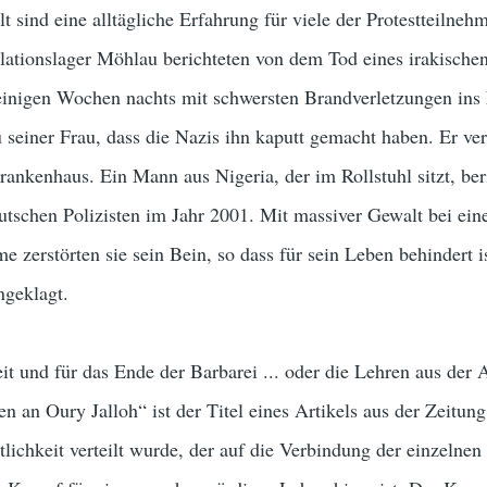
lt sind eine alltägliche Erfahrung für viele der Protestteilneh
lationslager Möhlau berichteten von dem Tod eines irakische
 einigen Wochen nachts mit schwersten Brandverletzungen ins
 seiner Frau, dass die Nazis ihn kaputt gemacht haben. Er ver
rankenhaus. Ein Mann aus Nigeria, der im Rollstuhl sitzt, ber
utschen Polizisten im Jahr 2001. Mit massiver Gewalt bei ein
 zerstörten sie sein Bein, so dass für sein Leben behindert i
ngeklagt.
t und für das Ende der Barbarei ... oder die Lehren aus der A
en an Oury Jalloh“ ist der Titel eines Artikels aus der Zeitung
ntlichkeit verteilt wurde, der auf die Verbindung der einzelne