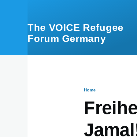
Skip to main content
The VOICE Refugee
Forum Germany
Home
Breadcru
Freih
Jamal