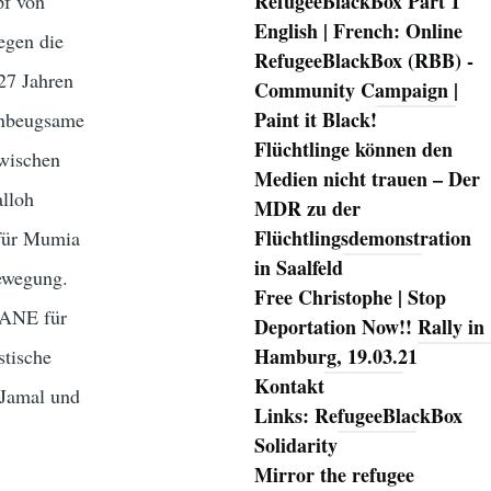
RefugeeBlackBox Part 1
pf von
English | French: Online
egen die
RefugeeBlackBox (RBB) -
27 Jahren
Community Campaign |
Paint it Black!
 unbeugsame
Flüchtlinge können den
zwischen
Medien nicht trauen – Der
lloh
MDR zu der
Flüchtlingsdemonstration
 für Mumia
in Saalfeld
bewegung.
Free Christophe | Stop
WANE für
Deportation Now!! Rally in
Hamburg, 19.03.21
stische
Kontakt
 Jamal und
Links: RefugeeBlackBox
Solidarity
Mirror the refugee