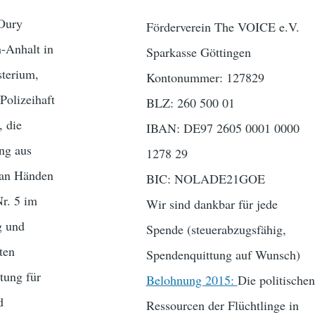
 Oury
Förderverein The VOICE e.V.
-Anhalt in
Sparkasse Göttingen
sterium,
Kontonummer: 127829
Polizeihaft
BLZ: 260 500 01
, die
IBAN: DE97 2605 0001 0000
ng aus
1278 29
h an Händen
BIC: NOLADE21GOE
Nr. 5 im
Wir sind dankbar für jede
g und
Spende (steuerabzugsfähig,
ten
Spendenquittung auf Wunsch)
tung für
Belohnung 2015:
Die politischen
d
Ressourcen der Flüchtlinge in