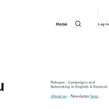
User
accou
Home
Log in
Main
menu
navigation
u
Refugee - Campaigns and
Networking in English & Deutsch
About us
- Newsletter
here
.