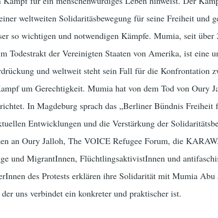
n Kampf für ein menschenwürdiges Leben hinweist. Der Kam
ner weltweiten Solidaritäsbewegung für seine Freiheit und g
ieser so wichtigen und notwendigen Kämpfe. Mumia, seit über 
im Todestrakt der Vereinigten Staaten von Amerika, ist eine
rückung und weltweit steht sein Fall für die Konfrontation 
Kampf um Gerechtigkeit. Mumia hat von dem Tod von Oury Ja
erichtet. In Magdeburg sprach das „Berliner Bündnis Freiheit
ktuellen Entwicklungen und die Verstärkung der Solidaritäts
enken an Oury Jalloh, The VOICE Refugee Forum, die KARA
nge und MigrantInnen, FlüchtlingsaktivistInnen und antifaschi
erInnen des Protests erklären ihre Solidarität mit Mumia Abu
der uns verbindet ein konkreter und praktischer ist.