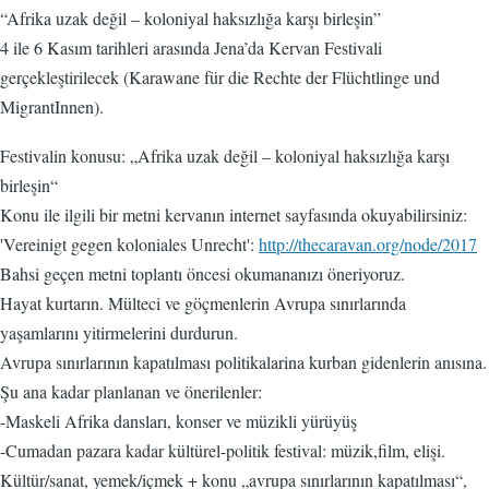
“Afrika uzak değil – koloniyal haksızlığa karşı birleşin”
4 ile 6 Kasım tarihleri arasında Jena’da Kervan Festivali
gerçekleştirilecek (Karawane für die Rechte der Flüchtlinge und
MigrantInnen).
Festivalin konusu: „Afrika uzak değil – koloniyal haksızlığa karşı
birleşin“
Konu ile ilgili bir metni kervanın internet sayfasında okuyabilirsiniz:
'Vereinigt gegen koloniales Unrecht':
http://thecaravan.org/node/2017
Bahsi geçen metni toplantı öncesi okumananızı öneriyoruz.
Hayat kurtarın. Mülteci ve göçmenlerin Avrupa sınırlarında
yaşamlarını yitirmelerini durdurun.
Avrupa sınırlarının kapatılması politikalarina kurban gidenlerin anısına.
Şu ana kadar planlanan ve önerilenler:
-Maskeli Afrika dansları, konser ve müzikli yürüyüş
-Cumadan pazara kadar kültürel-politik festival: müzik,film, elişi.
Kültür/sanat, yemek/içmek + konu „avrupa sınırlarının kapatılması“,