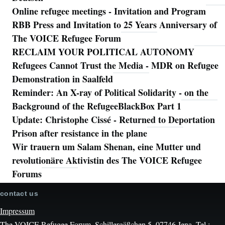
Online refugee meetings - Invitation and Program
RBB Press and Invitation to 25 Years Anniversary of
The VOICE Refugee Forum
RECLAIM YOUR POLITICAL AUTONOMY
Refugees Cannot Trust the Media - MDR on Refugee
Demonstration in Saalfeld
Reminder: An X-ray of Political Solidarity - on the
Background of the RefugeeBlackBox Part 1
Update: Christophe Cissé - Returned to Deportation
Prison after resistance in the plane
Wir trauern um Salam Shenan, eine Mutter und
revolutionäre Aktivistin des The VOICE Refugee
Forums
contact us
Impressum
The VOICE Refugee Forum, Schillergäßchen 5, 07746 Jena. Tel.: