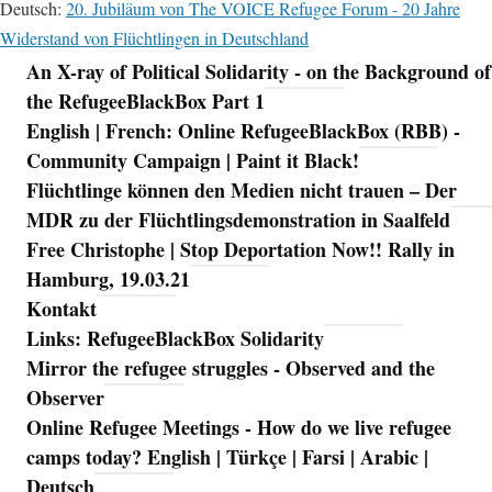
Deutsch:
20. Jubiläum von The VOICE Refugee Forum - 20 Jahre
Widerstand von Flüchtlingen in Deutschland
An X-ray of Political Solidarity - on the Background of
Navigation
the RefugeeBlackBox Part 1
English | French: Online RefugeeBlackBox (RBB) -
Community Campaign | Paint it Black!
Flüchtlinge können den Medien nicht trauen – Der
MDR zu der Flüchtlingsdemonstration in Saalfeld
Free Christophe | Stop Deportation Now!! Rally in
Hamburg, 19.03.21
Kontakt
Links: RefugeeBlackBox Solidarity
Mirror the refugee struggles - Observed and the
Observer
Online Refugee Meetings - How do we live refugee
camps today? English | Türkçe | Farsi | Arabic |
Deutsch