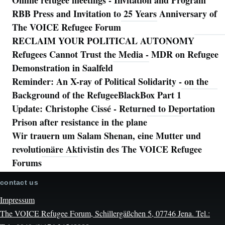
Online refugee meetings - Invitation and Program
RBB Press and Invitation to 25 Years Anniversary of
The VOICE Refugee Forum
RECLAIM YOUR POLITICAL AUTONOMY
Refugees Cannot Trust the Media - MDR on Refugee
Demonstration in Saalfeld
Reminder: An X-ray of Political Solidarity - on the
Background of the RefugeeBlackBox Part 1
Update: Christophe Cissé - Returned to Deportation
Prison after resistance in the plane
Wir trauern um Salam Shenan, eine Mutter und
revolutionäre Aktivistin des The VOICE Refugee
Forums
contact us
Impressum
The VOICE Refugee Forum, Schillergäßchen 5, 07746 Jena. Tel.: