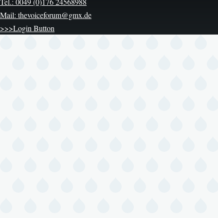
Tel.: 0049 (0)176 24568988
Mail: thevoiceforum@gmx.de
>>>Login Button