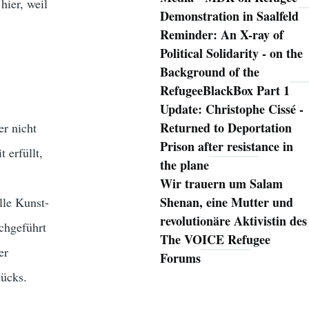
hier, weil
Demonstration in Saalfeld
Reminder: An X-ray of
Political Solidarity - on the
Background of the
RefugeeBlackBox Part 1
Update: Christophe Cissé -
Returned to Deportation
er nicht
Prison after resistance in
 erfüllt,
the plane
Wir trauern um Salam
Shenan, eine Mutter und
lle Kunst-
revolutionäre Aktivistin des
rchgeführt
The VOICE Refugee
er
Forums
lücks.