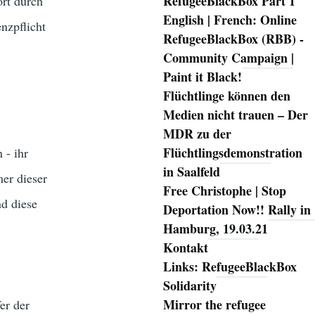
RefugeeBlackBox Part 1
ort durch
English | French: Online
nzpflicht
RefugeeBlackBox (RBB) -
Community Campaign |
Paint it Black!
Flüchtlinge können den
Medien nicht trauen – Der
MDR zu der
Flüchtlingsdemonstration
 - ihr
in Saalfeld
er dieser
Free Christophe | Stop
nd diese
Deportation Now!! Rally in
Hamburg, 19.03.21
Kontakt
Links: RefugeeBlackBox
Solidarity
Mirror the refugee
er der