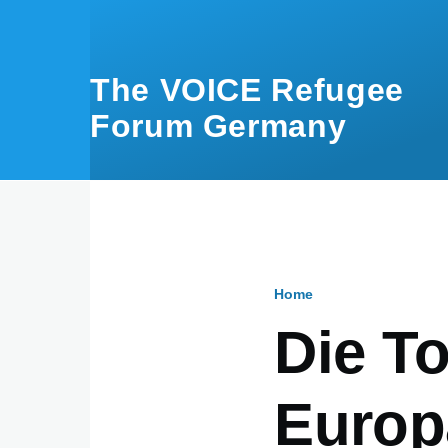
Skip to main content
The VOICE Refugee
Forum Germany
Home
Breadcru
Die T
Europ