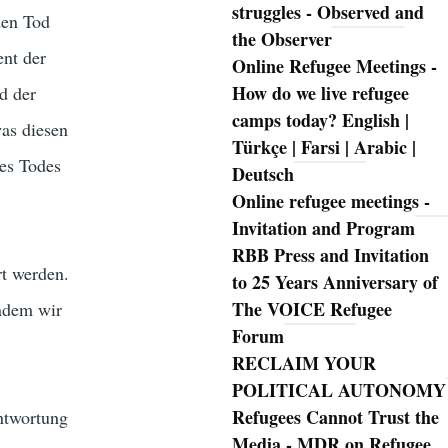
struggles - Observed and
den Tod
the Observer
ent der
Online Refugee Meetings -
How do we live refugee
d der
camps today? English |
was diesen
Türkçe | Farsi | Arabic |
es Todes
Deutsch
Online refugee meetings -
Invitation and Program
RBB Press and Invitation
rt werden.
to 25 Years Anniversary of
The VOICE Refugee
indem wir
Forum
RECLAIM YOUR
POLITICAL AUTONOMY
Refugees Cannot Trust the
antwortung
Media - MDR on Refugee