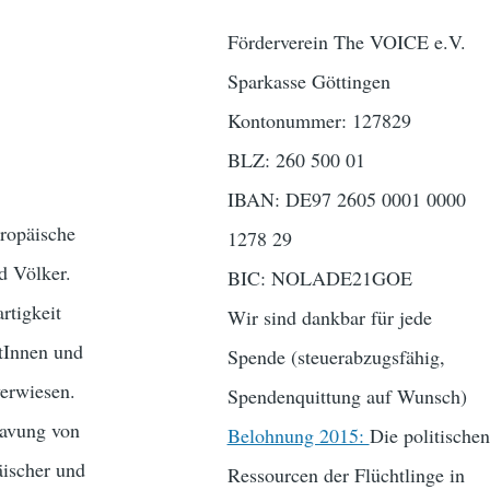
Förderverein The VOICE e.V.
Sparkasse Göttingen
Kontonummer: 127829
BLZ: 260 500 01
IBAN: DE97 2605 0001 0000
uropäische
1278 29
d Völker.
BIC: NOLADE21GOE
rtigkeit
Wir sind dankbar für jede
tInnen und
Spende (steuerabzugsfähig,
erwiesen.
Spendenquittung auf Wunsch)
lavung von
Belohnung 2015:
Die politischen
äischer und
Ressourcen der Flüchtlinge in