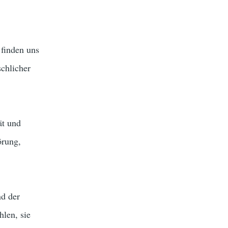
finden uns
chlicher
ät und
örung,
nd der
len, sie