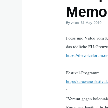
Memor
By
voice
, 31 May, 2010
Fotos und Video vom Ka
das tödliche EU-Grenz
https://thevoiceforum.o
Festival-Programm
http://karawane-festiva
''
"Vereint gegen kolonial
Karawane-Festival in Je