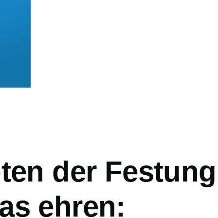
mb
oten der Festung
as ehren: