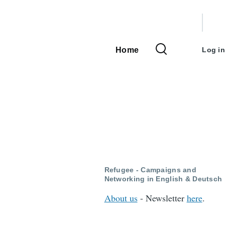
User
accou
Home
Log in
Main
menu
navigation
Refugee - Campaigns and
Networking in English & Deutsch
About us
- Newsletter
here
.