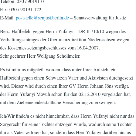
Telefon: 030 / 90191-0
Fax: 030 / 90191-122
E-Mail:
poststelle@senjust.berlin.de
– Senatsverwaltung für Justiz
Betr.: Haftbefehl gegen Herrn Yufanyi – DR II 710/10 wegen des
Verhaftungsantrages der Oberfinanzdirektion Niedersachsen wegen
des Kostenfestsetzungsbeschlusses vom 16.04.2007.
Sehr geehrter Herr Wolfgang Schollmeier,
Es ist mir/uns mitgeteilt worden, dass unter Ihrer Aufsicht ein
Haftbefehl gegen einen Schwarzen Vater und Aktivisten durchgesetzt
wird. Dieser wird durch einen Ihrer GV Herrn Johann Jöns verfügt,
der Herrn Yufanyi Movuh schon für den 02.12.2010 vorgeladen hat,
mit dem Ziel eine eidesstattliche Versicherung zu erzwingen.
Ich/Wir finde/n es nicht hinnehmbar, dass Herrn Yufanyi nicht nur das
Sorgerecht für seine Tochter entzogen wurde, wodurch seine Tochter
ihn als Vater verloren hat, sondern dass Herr Yufanyi darüber hinaus