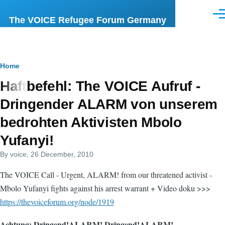
Skip to main content
Men
The VOICE Refugee Forum Germany
Breadcrumb
Home
Haftbefehl: The VOICE Aufruf -
Dringender ALARM von unserem
bedrohten Aktivisten Mbolo
Yufanyi!
By
voice
, 26 December, 2010
The VOICE Call - Urgent, ALARM! from our threatened activist -
Mbolo Yufanyi fights against his arrest warrant + Video doku >>>
https://thevoiceforum.org/node/1919
Achtung: Dringend!ALARM! Dringend!ALARM!