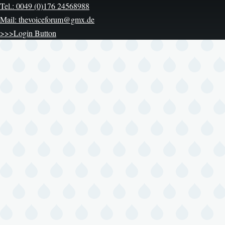
Tel.: 0049 (0)176 24568988
Mail: thevoiceforum@gmx.de
>>>Login Button