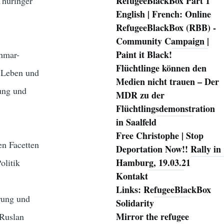
RefugeeBlackBox Part 1
 Thüringer
English | French: Online
RefugeeBlackBox (RBB) -
Community Campaign |
Paint it Black!
ahmar-
Flüchtlinge können den
n Leben und
Medien nicht trauen – Der
ung und
MDR zu der
Flüchtlingsdemonstration
in Saalfeld
Free Christophe | Stop
en Facetten
Deportation Now!! Rally in
Hamburg, 19.03.21
olitik
Kontakt
Links: RefugeeBlackBox
rung und
Solidarity
Mirror the refugee
 Ruslan