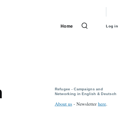
User
accou
Home
Log in
Main
menu
navigation
m
Refugee - Campaigns and
Networking in English & Deutsch
About us
- Newsletter
here
.