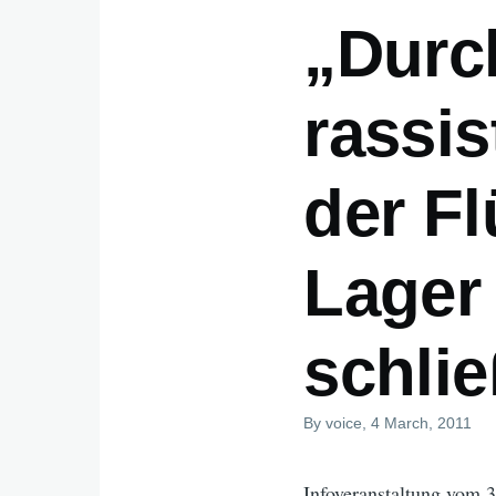
„Durc
rassis
der Fl
Lager 
schli
By
voice
, 4 March, 2011
Infoveranstaltung vom 3