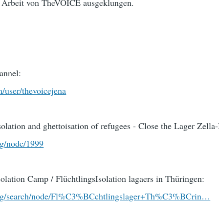
r Arbeit von TheVOICE ausgeklungen.
annel:
/user/thevoicejena
solation and ghettoisation of refugees - Close the Lager Zell
rg/node/1999
lation Camp / FlüchtlingsIsolation lagaers in Thüringen:
m.org/search/node/Fl%C3%BCchtlingslager+Th%C3%BCrin…