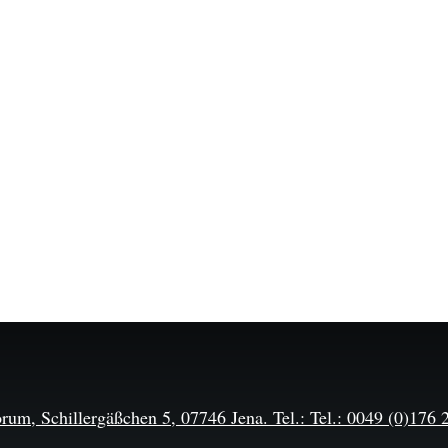
m, Schillergäßchen 5, 07746 Jena. Tel.: Tel.: 0049 (0)176