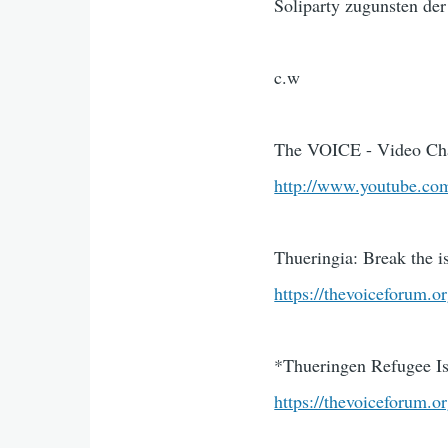
Soliparty zugunsten de
c.w
The VOICE - Video Ch
http://www.youtube.com
Thueringia: Break the i
https://thevoiceforum.o
*Thueringen Refugee Iso
https://thevoiceforu