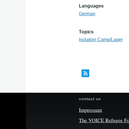
Languages
German
Topics
Isolation Camp/Lager
contact us
Impressum
The VOICE Refugee Foru