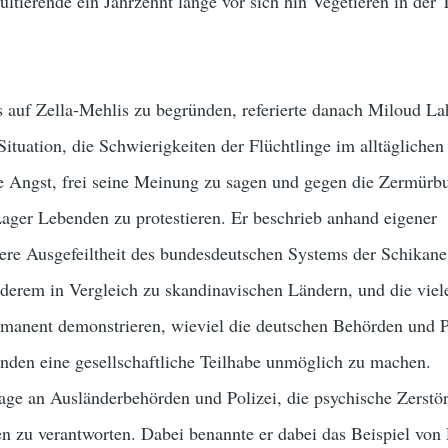
sultierende ein Jahrzehnt lange vor sich hin Vegetieren in der
 auf Zella-Mehlis zu begründen, referierte danach Miloud L
 Situation, die Schwierigkeiten der Flüchtlinge im alltägliche
ße Angst, frei seine Meinung zu sagen und gegen die Zermürb
ager Lebenden zu protestieren. Er beschrieb anhand eigener
ere Ausgefeiltheit des bundesdeutschen Systems der Schikane
derem in Vergleich zu skandinavischen Ländern, und die viel
rmanent demonstrieren, wieviel die deutschen Behörden und P
enden eine gesellschaftliche Teilhabe unmöglich zu machen.
lage an Ausländerbehörden und Polizei, die psychische Zerstö
n zu verantworten. Dabei benannte er dabei das Beispiel von