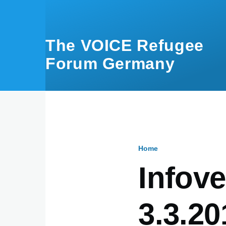
Skip to main content
The VOICE Refugee
Forum Germany
Home
Breadcru
Infov
3.3.20