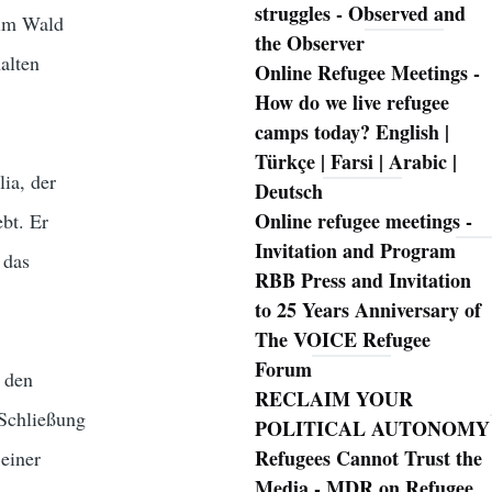
struggles - Observed and
 im Wald
the Observer
alten
Online Refugee Meetings -
How do we live refugee
camps today? English |
Türkçe | Farsi | Arabic |
ia, der
Deutsch
Online refugee meetings -
ebt. Er
Invitation and Program
 das
RBB Press and Invitation
to 25 Years Anniversary of
The VOICE Refugee
Forum
 den
RECLAIM YOUR
 Schließung
POLITICAL AUTONOMY
Refugees Cannot Trust the
 einer
Media - MDR on Refugee