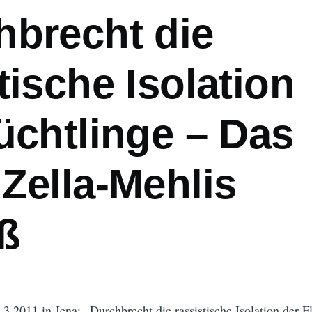
hbrecht die
tische Isolation
üchtlinge – Das
Zella-Mehlis
eß
.3.2011 in Jena: „Durchbrecht die rassistische Isolation der F