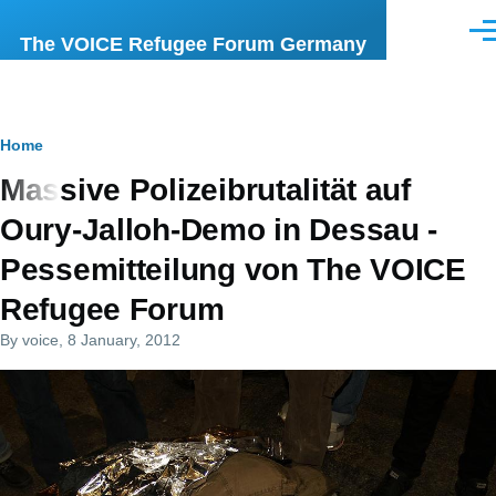
Skip to main content
Men
The VOICE Refugee Forum Germany
Breadcrumb
Home
Massive Polizeibrutalität auf
Oury-Jalloh-Demo in Dessau -
Pessemitteilung von The VOICE
Refugee Forum
By
voice
, 8 January, 2012