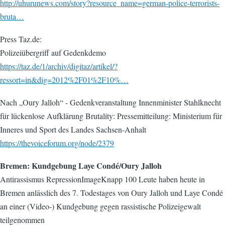
http://uhurunews.com/story?resource_name=german-police-terrorists-
bruta…
Press Taz.de:
Polizeiübergriff auf Gedenkdemo
https://taz.de/1/archiv/digitaz/artikel/?
ressort=in&dig=2012%2F01%2F10%…
Nach „Oury Jalloh“ - Gedenkveranstaltung Innenminister Stahlknecht
für lückenlose Aufklärung Brutality: Pressemitteilung: Ministerium für
Inneres und Sport des Landes Sachsen-Anhalt
https://thevoiceforum.org/node/2379
Bremen: Kundgebung Laye Condé/Oury Jalloh
Antirassismus RepressionImageKnapp 100 Leute haben heute in
Bremen anlässlich des 7. Todestages von Oury Jalloh und Laye Condé
an einer (Video-) Kundgebung gegen rassistische Polizeigewalt
teilgenommen