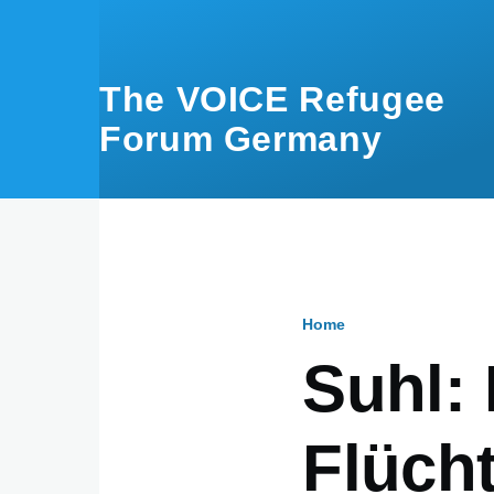
Skip to main content
The VOICE Refugee
Forum Germany
Home
Breadcru
Suhl: 
Flücht