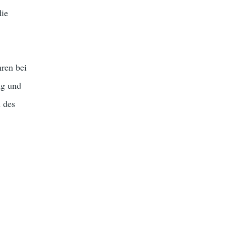
die
hren bei
ng und
n des