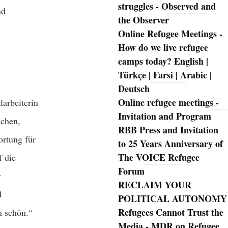
struggles - Observed and
nd
the Observer
Online Refugee Meetings -
How do we live refugee
camps today? English |
Türkçe | Farsi | Arabic |
Deutsch
Online refugee meetings -
larbeiterin
Invitation and Program
achen,
RBB Press and Invitation
ortung für
to 25 Years Anniversary of
The VOICE Refugee
f die
Forum
r
RECLAIM YOUR
d
POLITICAL AUTONOMY
Refugees Cannot Trust the
h schön.“
Media - MDR on Refugee