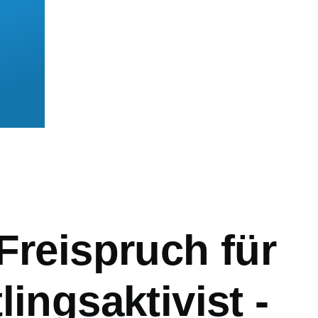
mb
Freispruch für
lingsaktivist -