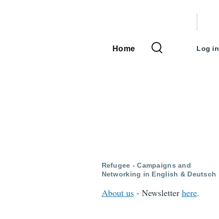
User
accou
Home
Log in
Main
menu
navigation
Refugee - Campaigns and
Networking in English & Deutsch
About us
- Newsletter
here
.