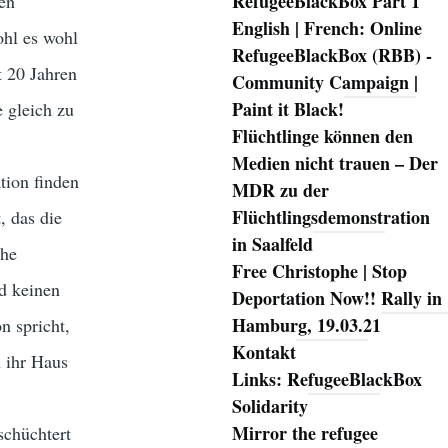
RefugeeBlackBox Part 1
ren
English | French: Online
ohl es wohl
RefugeeBlackBox (RBB) -
t 20 Jahren
Community Campaign |
Paint it Black!
e gleich zu
Flüchtlinge können den
Medien nicht trauen – Der
tion finden
MDR zu der
Flüchtlingsdemonstration
, das die
in Saalfeld
che
Free Christophe | Stop
d keinen
Deportation Now!! Rally in
Hamburg, 19.03.21
n spricht,
Kontakt
n ihr Haus
Links: RefugeeBlackBox
Solidarity
Mirror the refugee
schüchtert