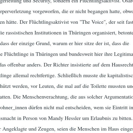
agerleitung und Security, sondern ein Flüchtlingsaktivist. Osa
perverletzung vorgeworfen, die er nicht begangen hatte, obw
n hätte. Der Flüchtlingsaktivist von "The Voice", der seit fas
e rassistischen Institutionen in Thüringen organisiert, betont
dass der einzige Grund, warum er hier sitze der ist, dass die
 Flüchtlinge in Thüringen und bundesweit hier ihre Legitima
das offenbar anders. Der Richter insistierte auf dem Hausrecht
inge allemal rechtfertige. Schließlich musste die kapitalistis
ützt werden, vor Leuten, die mal auf die Toilette mussten un
atten. Die Menschenverachtung, die aus solcher Argumentatio
wohner_innen dürfen nicht mal entscheiden, wem sie Eintritt i
smacht in Person von Mandy Hessler um Erlaubnis zu bitten.
er Angeklagte und Zeugen, seien die Menschen im Haus einge