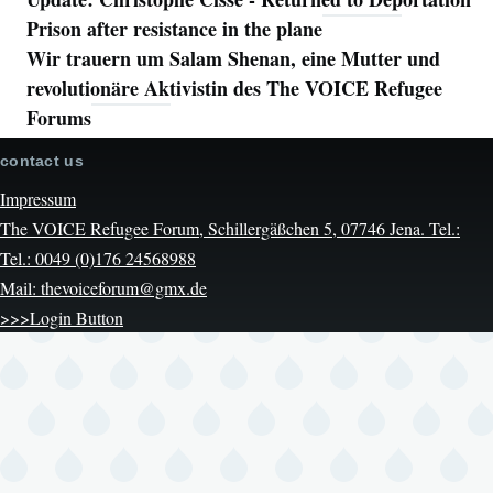
Prison after resistance in the plane
Wir trauern um Salam Shenan, eine Mutter und
revolutionäre Aktivistin des The VOICE Refugee
Forums
contact us
Impressum
The VOICE Refugee Forum, Schillergäßchen 5, 07746 Jena. Tel.:
Tel.: 0049 (0)176 24568988
Mail: thevoiceforum@gmx.de
>>>Login Button