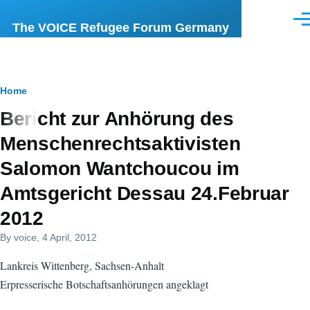
Skip to main content
Men
The VOICE Refugee Forum Germany
Breadcrumb
Home
Bericht zur Anhörung des
Menschenrechtsaktivisten
Salomon Wantchoucou im
Amtsgericht Dessau 24.Februar
2012
By
voice
, 4 April, 2012
Lankreis Wittenberg, Sachsen-Anhalt
Erpresserische Botschaftsanhörungen angeklagt