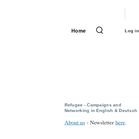
User
accou
Home
Log in
Main
menu
navigation
Refugee - Campaigns and
Networking in English & Deutsch
About us
- Newsletter
here
.