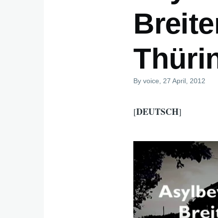
Breite
Thüri
By
voice
, 27 April, 2012
DEUTSCH
[
]