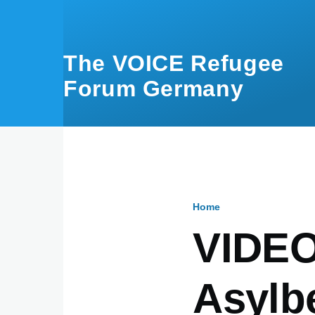
Skip to main content
The VOICE Refugee
Forum Germany
Home
Breadcru
VIDEO
Asylb