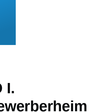
mb
 I.
ewerberheim