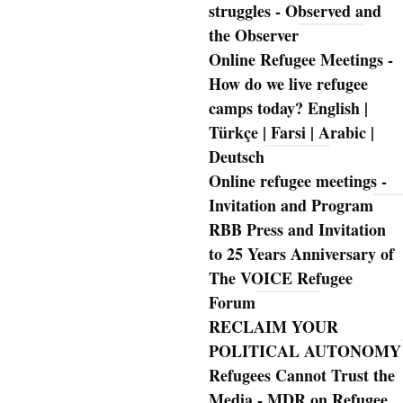
struggles - Observed and
the Observer
Online Refugee Meetings -
How do we live refugee
camps today? English |
Türkçe | Farsi | Arabic |
Deutsch
Online refugee meetings -
Invitation and Program
RBB Press and Invitation
to 25 Years Anniversary of
The VOICE Refugee
Forum
RECLAIM YOUR
POLITICAL AUTONOMY
Refugees Cannot Trust the
Media - MDR on Refugee