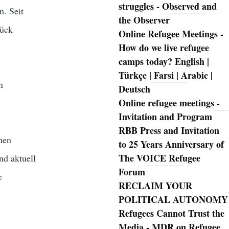
struggles - Observed and
n. Seit
the Observer
tück
Online Refugee Meetings -
How do we live refugee
camps today? English |
Türkçe | Farsi | Arabic |
n
Deutsch
Online refugee meetings -
Invitation and Program
RBB Press and Invitation
nen
to 25 Years Anniversary of
The VOICE Refugee
nd aktuell
Forum
e
RECLAIM YOUR
POLITICAL AUTONOMY
Refugees Cannot Trust the
Media - MDR on Refugee