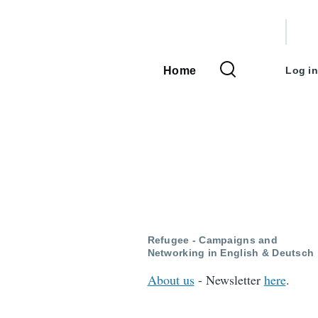
User
accou
Home
Log in
Main
menu
navigation
Refugee - Campaigns and
Networking in English & Deutsch
About us
- Newsletter
here
.