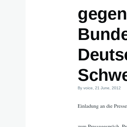
gegen
Bunde
Deuts
Schwe
By
voice
, 21 June, 2012
Einladung an die Presse
zum Pressegespräch, 