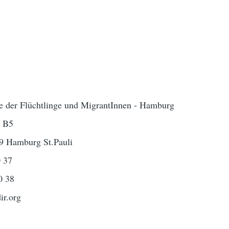
e der Flüchtlinge und MigrantInnen - Hamburg
m B5
59 Hamburg St.Pauli
0 37
0 38
ir.org