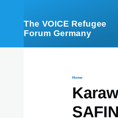
Skip to main content
The VOICE Refugee
Forum Germany
Home
Breadcru
Karaw
SAFI