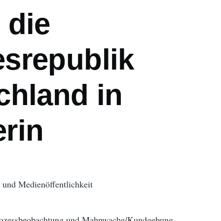
 die
srepublik
chland in
rin
 und Medienöffentlichkeit
Prozessbeobachtung und Mahnwache/Kundgebung