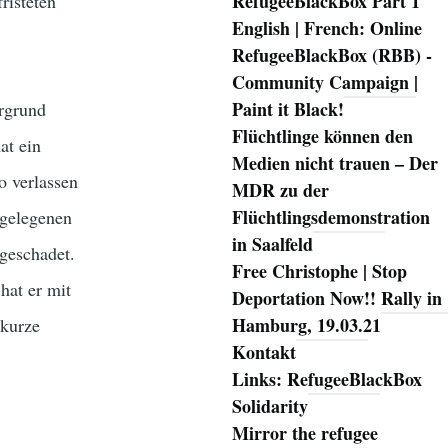
RefugeeBlackBox Part 1
risteten
English | French: Online
RefugeeBlackBox (RBB) -
Community Campaign |
Paint it Black!
ergrund
Flüchtlinge können den
at ein
Medien nicht trauen – Der
o verlassen
MDR zu der
Flüchtlingsdemonstration
bgelegenen
in Saalfeld
geschadet.
Free Christophe | Stop
hat er mit
Deportation Now!! Rally in
Hamburg, 19.03.21
 kurze
Kontakt
Links: RefugeeBlackBox
Solidarity
Mirror the refugee