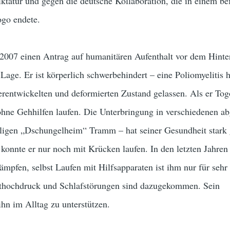
atur und gegen die deutsche Kollaboration, die in einem bef
go endete.
r 2007 einen Antrag auf humanitären Aufenthalt vor dem Hint
Lage. Er ist körperlich schwerbehindert – eine Poliomyelitis h
erentwickelten und deformierten Zustand gelassen. Als er Tog
ohne Gehhilfen laufen. Die Unterbringung in verschiedenen a
ligen „Dschungelheim“ Tramm – hat seiner Gesundheit stark 
onnte er nur noch mit Krücken laufen. In den letzten Jahren 
mpfen, selbst Laufen mit Hilfsapparaten ist ihm nur für sehr
uthochdruck und Schlafstörungen sind dazugekommen. Sein
ihn im Alltag zu unterstützen.