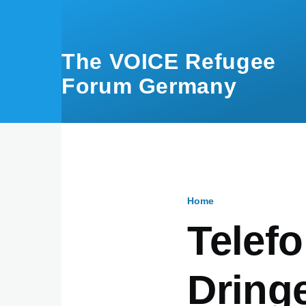
Skip to main content
The VOICE Refugee
Forum Germany
Home
Breadcru
Telefo
Dringe