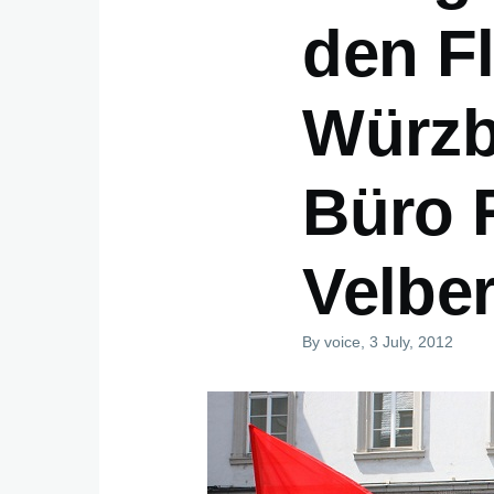
den Fl
Würzb
Büro 
Velber
By
voice
, 3 July, 2012