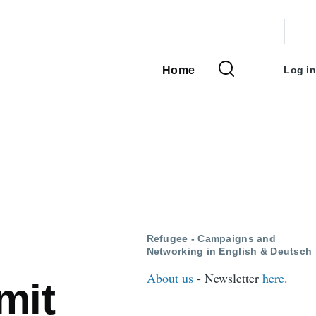
User
accou
Home
Log in
Main
menu
navigation
Refugee - Campaigns and
Networking in English & Deutsch
About us
- Newsletter
here
.
mit