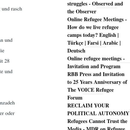
struggles - Observed and
 und rasch
the Observer
Online Refugee Meetings -
How do we live refugee
camps today? English |
an und
Türkçe | Farsi | Arabic |
ie
Deutsch
Online refugee meetings -
it 28
Invitation and Program
te und
RBB Press and Invitation
to 25 Years Anniversary of
The VOICE Refugee
Forum
anzadeh
RECLAIM YOUR
er oder
POLITICAL AUTONOMY
Refugees Cannot Trust the
Media - MDR on Refugee