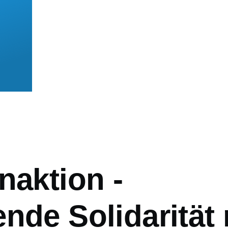
mb
naktion -
nde Solidarität 