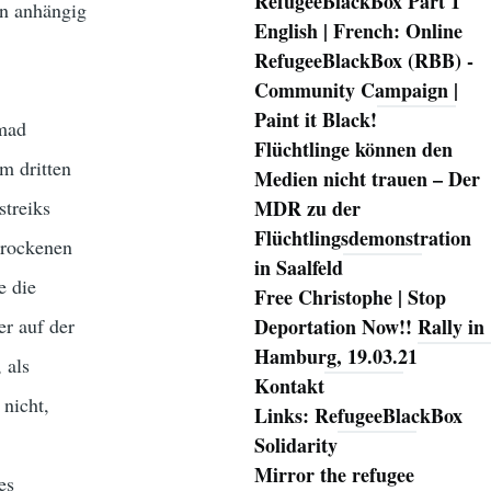
RefugeeBlackBox Part 1
en anhängig
English | French: Online
RefugeeBlackBox (RBB) -
Community Campaign |
Paint it Black!
mmad
Flüchtlinge können den
m dritten
Medien nicht trauen – Der
streiks
MDR zu der
Flüchtlingsdemonstration
 trockenen
in Saalfeld
e die
Free Christophe | Stop
er auf der
Deportation Now!! Rally in
Hamburg, 19.03.21
 als
Kontakt
nicht,
Links: RefugeeBlackBox
Solidarity
Mirror the refugee
es