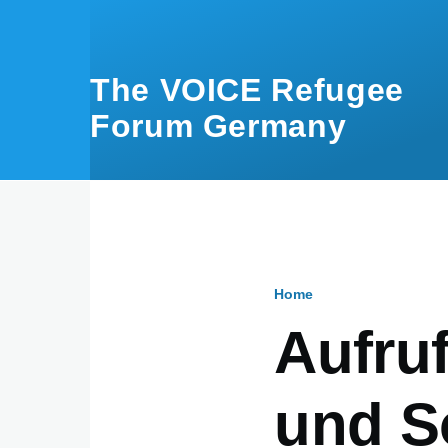
Skip to main content
The VOICE Refugee
Forum Germany
Home
Breadcru
Aufru
und So