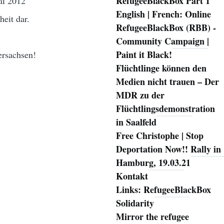
RefugeeBlackBox Part 1
ai 2012
English | French: Online
heit dar.
RefugeeBlackBox (RBB) -
Community Campaign |
Paint it Black!
ersachsen!
Flüchtlinge können den
Medien nicht trauen – Der
MDR zu der
Flüchtlingsdemonstration
in Saalfeld
Free Christophe | Stop
Deportation Now!! Rally in
Hamburg, 19.03.21
Kontakt
Links: RefugeeBlackBox
Solidarity
Mirror the refugee