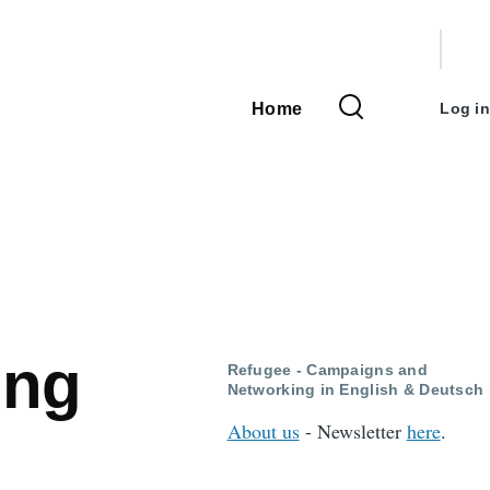
User
accou
Home
Log in
Main
menu
navigation
ung
Refugee - Campaigns and
Networking in English & Deutsch
About us
- Newsletter
here
.