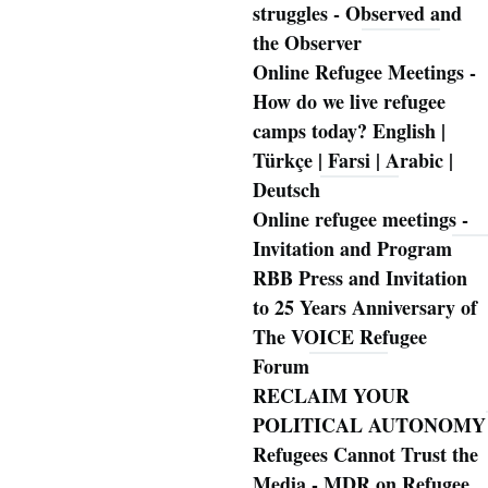
struggles - Observed and
the Observer
Online Refugee Meetings -
How do we live refugee
camps today? English |
Türkçe | Farsi | Arabic |
Deutsch
Online refugee meetings -
Invitation and Program
RBB Press and Invitation
to 25 Years Anniversary of
The VOICE Refugee
Forum
RECLAIM YOUR
POLITICAL AUTONOMY
Refugees Cannot Trust the
Media - MDR on Refugee