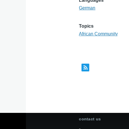
Languages
German
Topics
African Community
contact us