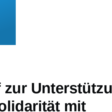
mb
f zur Unterstütz
lidarität mit