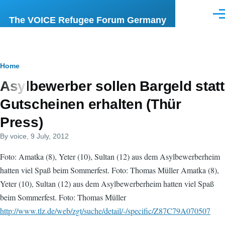
Skip to main content
Men
The VOICE Refugee Forum Germany
Breadcrumb
Home
Asylbewerber sollen Bargeld statt
Gutscheinen erhalten (Thür
Press)
By
voice
, 9 July, 2012
Foto: Amatka (8), Yeter (10), Sultan (12) aus dem Asylbewerberheim
hatten viel Spaß beim Sommerfest. Foto: Thomas Müller Amatka (8),
Yeter (10), Sultan (12) aus dem Asylbewerberheim hatten viel Spaß
beim Sommerfest. Foto: Thomas Müller
http://www.tlz.de/web/zgt/suche/detail/-/specific/Z87C79A070507