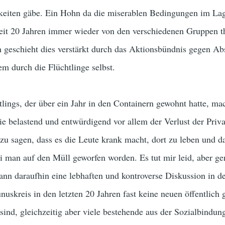
eiten gäbe. Ein Hohn da die miserablen Bedingungen im La
seit 20 Jahren immer wieder von den verschiedenen Gruppen t
n geschieht dies verstärkt durch das Aktionsbündnis gegen A
m durch die Flüchtlinge selbst.
tlings, der über ein Jahr in den Containern gewohnt hatte, ma
wie belastend und entwürdigend vor allem der Verlust der Priv
, zu sagen, dass es die Leute krank macht, dort zu leben und da
sei man auf den Müll geworfen worden. Es tut mir leid, aber g
gann daraufhin eine lebhaften und kontroverse Diskussion in de
uskreis in den letzten 20 Jahren fast keine neuen öffentlich 
nd, gleichzeitig aber viele bestehende aus der Sozialbindun