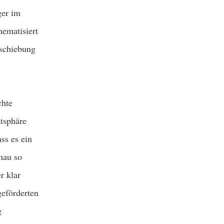
ger im
hematisiert
bschiebung
chte
atsphäre
ss es ein
enau so
r klar
geförderten
g