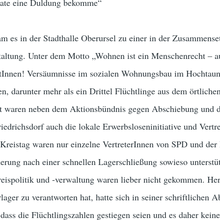
nate eine Duldung bekomme“
am es in der Stadthalle Oberursel zu einer in der Zusammens
altung. Unter dem Motto „Wohnen ist ein Menschenrecht – a
ntInnen! Versäumnisse im sozialen Wohnungsbau im Hochtaun
n, darunter mehr als ein Drittel Flüchtlinge aus dem örtliche
igt waren neben dem Aktionsbündnis gegen Abschiebung und
iedrichsdorf auch die lokale Erwerbsloseninitiative und Vertre
 Kreistag waren nur einzelne VertreterInnen von SPD und d
derung nach einer schnellen Lagerschließung sowieso unterstü
reispolitik und -verwaltung waren lieber nicht gekommen. He
lager zu verantworten hat, hatte sich in seiner schriftlichen 
dass die Flüchtlingszahlen gestiegen seien und es daher kein