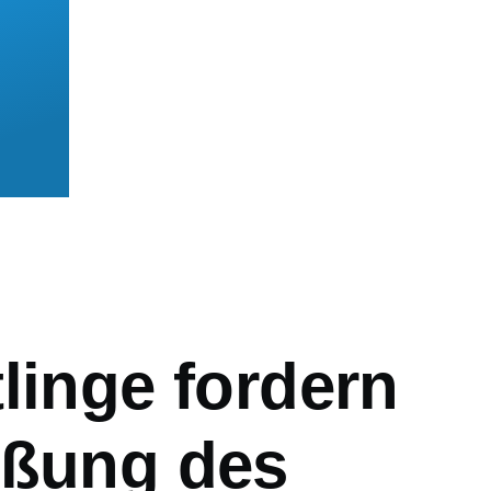
mb
linge fordern
eßung des