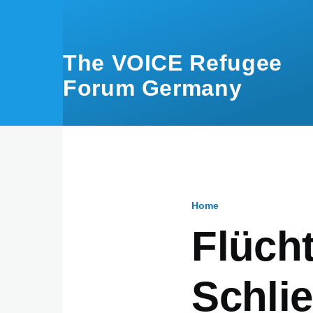
Skip to main content
The VOICE Refugee
Forum Germany
Home
Breadcru
Flücht
Schli