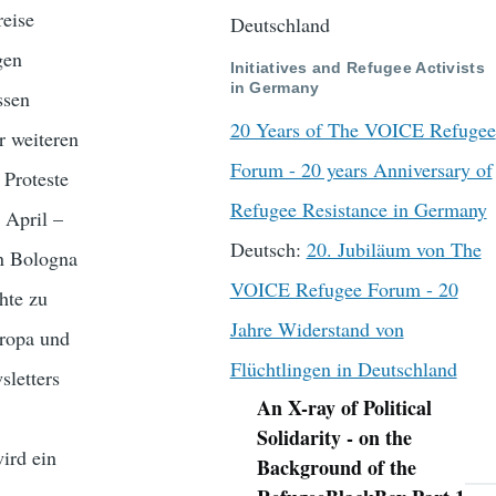
reise
Deutschland
gen
Initiatives and Refugee Activists
in Germany
ssen
20 Years of The VOICE Refugee
r weiteren
Forum - 20 years Anniversary of
 Proteste
Refugee Resistance in Germany
 April –
Deutsch:
20. Jubiläum von The
in Bologna
VOICE Refugee Forum - 20
hte zu
Jahre Widerstand von
uropa und
Flüchtlingen in Deutschland
sletters
An X-ray of Political
Navigation
Solidarity - on the
wird ein
Background of the