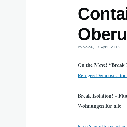
Contai
Oberu
By
voice
, 17 April, 2013
On the Move! “Break I
Refugee Demonstration 
Break Isolation! – Fl
Wohnungen für alle
http://www.linksnaviga