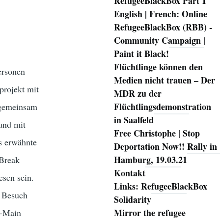
RefugeeBlackBox Part 1
English | French: Online
RefugeeBlackBox (RBB) -
Community Campaign |
Paint it Black!
Flüchtlinge können den
ersonen
Medien nicht trauen – Der
projekt mit
MDR zu der
Flüchtlingsdemonstration
 gemeinsam
in Saalfeld
und mit
Free Christophe | Stop
ts erwähnte
Deportation Now!! Rally in
Hamburg, 19.03.21
 Break
Kontakt
esen sein.
Links: RefugeeBlackBox
n Besuch
Solidarity
Mirror the refugee
n-Main