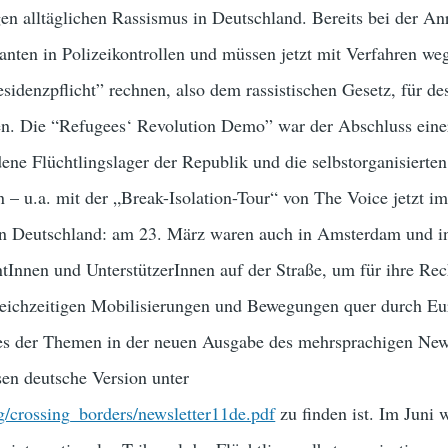
n alltäglichen Rassismus in Deutschland. Bereits bei der An
nten in Polizeikontrollen und müssen jetzt mit Verfahren we
sidenzpflicht” rechnen, also dem rassistischen Gesetz, für de
n. Die “Refugees‘ Revolution Demo” war der Abschluss eine
ene Flüchtlingslager der Republik und die selbstorganisierten
– u.a. mit der „Break-Isolation-Tour“ von The Voice jetzt im
 in Deutschland: am 23. März waren auch in Amsterdam und 
tInnen und UnterstützerInnen auf der Straße, um für ihre Rec
leichzeitigen Mobilisierungen und Bewegungen quer durch E
nes der Themen in der neuen Ausgabe des mehrsprachigen New
sen deutsche Version unter
g/crossing_borders/newsletter11de.pdf
zu finden ist. Im Juni 