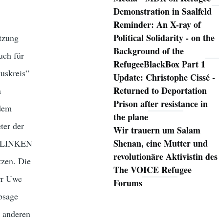
Demonstration in Saalfeld
Reminder: An X-ray of
Political Solidarity - on the
etzung
Background of the
uch für
RefugeeBlackBox Part 1
uskreis“
Update: Christophe Cissé -
Returned to Deportation
n
Prison after resistance in
 dem
the plane
ter der
Wir trauern um Salam
Shenan, eine Mutter und
er LINKEN
revolutionäre Aktivistin des
tzen. Die
The VOICE Refugee
rr Uwe
Forums
Absage
e anderen