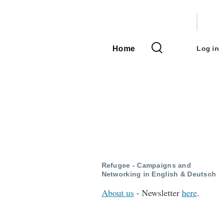
User
accou
Home
Log in
Main
menu
navigation
Refugee - Campaigns and
Networking in English & Deutsch
About us
- Newsletter
here
.