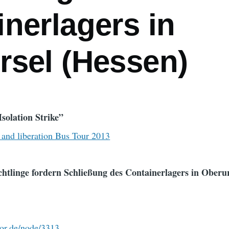
nerlagers in
rsel (Hessen)
solation Strike”
and liberation Bus Tour 2013
üchtlinge fordern Schließung des Containerlagers in Oberu
tor.de/node/3313