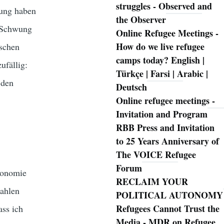
struggles - Observed and
ßung haben
the Observer
n Schwung
Online Refugee Meetings -
How do we live refugee
tschen
camps today? English |
ufällig:
Türkçe | Farsi | Arabic |
 den
Deutsch
Online refugee meetings -
Invitation and Program
RBB Press and Invitation
to 25 Years Anniversary of
The VOICE Refugee
Forum
tronomie
RECLAIM YOUR
zahlen
POLITICAL AUTONOMY
Refugees Cannot Trust the
ass ich
Media - MDR on Refugee