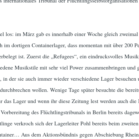
s internationales Tribunal der Flüchtlingsselbstorganisationen
iel los: im März gab es innerhalb einer Woche gleich zweimal
 im dortigen Containerlager, dass momentan mit über 200 P
rbelegt ist. Zuerst die „Refugees“, ein eindrucksvolles Musik
hiedene Musikstile mit sehr viel Power zusammenbringen und
, in der sie auch immer wieder verschiedene Lager besuchen 
 durchbrechen wollen. Wenige Tage später besuchte die berei
r das Lager und wenn ihr diese Zeitung lest werden auch die
 Vorbereitung des Flüchtlingstribunals in Berlin bereits dagew
tlinge verkroch sich der Lagerleiter Pohl bereits beim zweite
Container… Aus dem Aktionsbündnis gegen Abschiebung Rhei