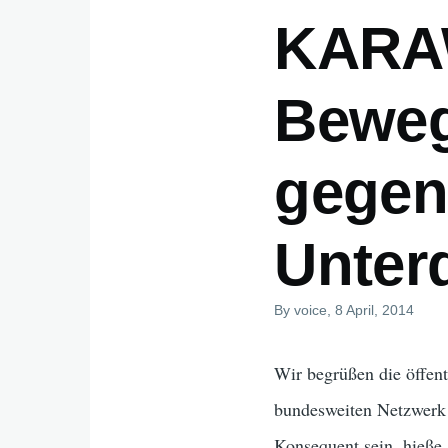
KARA
Beweg
gegen
Unter
By
voice
, 8 April, 2014
Wir begrüßen die öffen
bundesweiten Netzwerk
Konsequent sein, hieße 