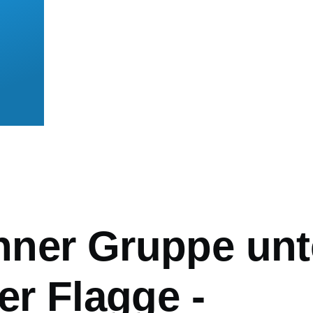
mb
ner Gruppe unt
er Flagge -