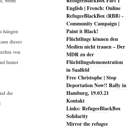
RefugeeBlackBox Part 1
ät, wenn
English | French: Online
RefugeeBlackBox (RBB) -
Community Campaign |
Paint it Black!
la hängen
Flüchtlinge können den
ann dieses
Medien nicht trauen – Der
terhin von
MDR zu der
Flüchtlingsdemonstration
nd hinter
in Saalfeld
Free Christophe | Stop
Deportation Now!! Rally in
Hamburg, 19.03.21
und die
Kontakt
d
Links: RefugeeBlackBox
Solidarity
Mirror the refugee