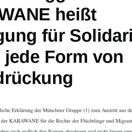
WANE heißt
ung für Solidari
 jede Form von
drückung
tliche Erklärung der Münchner Gruppe (1) zum Austritt aus 
 der KARAWANE für die Rechte der Flüchtlinge und Migrant
aber auch endlich den Namen abzulegen und nicht länger unte