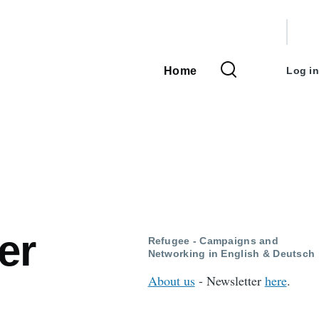
User
accou
Home
Log in
Main
menu
navigation
er
Refugee - Campaigns and
Networking in English & Deutsch
About us
- Newsletter
here
.