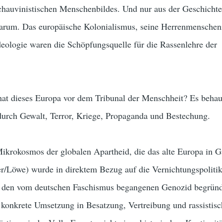
chauvinistischen Menschenbildes. Und nur aus der Geschichte
arum. Das europäische Kolonialismus, seine Herrenmenschen
Ideologie waren die Schöpfungsquelle für die Rassenlehre der
hat dieses Europa vor dem Tribunal der Menschheit? Es behau
 durch Gewalt, Terror, Kriege, Propaganda und Bestechung.
n Mikrokosmos der globalen Apartheid, die das alte Europa in G
ger/Löwe) wurde in direktem Bezug auf die Vernichtungspoliti
h den vom deutschen Faschismus begangenen Genozid begründ
e konkrete Umsetzung in Besatzung, Vertreibung und rassistisc