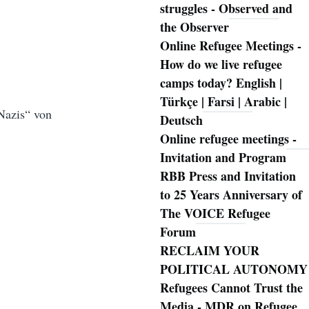
struggles - Observed and
the Observer
Online Refugee Meetings -
How do we live refugee
camps today? English |
Türkçe | Farsi | Arabic |
Nazis“ von
Deutsch
Online refugee meetings -
Invitation and Program
RBB Press and Invitation
to 25 Years Anniversary of
The VOICE Refugee
Forum
RECLAIM YOUR
POLITICAL AUTONOMY
Refugees Cannot Trust the
Media - MDR on Refugee