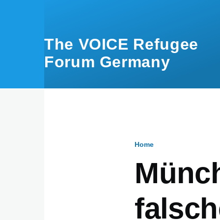
Skip to main content
The VOICE Refugee
Forum Germany
Home
Breadcru
Münch
falsch