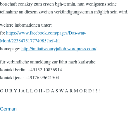
botschaft conakry zum ersten bgh-termin, nun wenigstens seine
teilnahme an diesem zweiten verkündigungstermin möglich sein wird.
weitere informationen unter:
fb:
https://www.facebook.com/pages/Das-war-
Mord/223847517774985?ref=hl
homepage:
http://initiativeouryjalloh.wordpress.com/
für verbindliche anmeldung zur fahrt nach karlsruhe:
kontakt berlin: +49152 10836914
kontakt jena: +49176 99621504
O U R Y J A L L O H - D A S W A R M O R D ! ! !
German