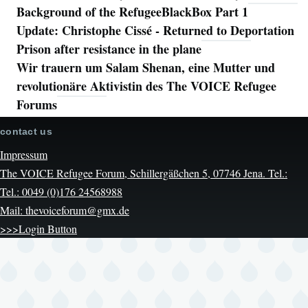
Background of the RefugeeBlackBox Part 1
Update: Christophe Cissé - Returned to Deportation
Prison after resistance in the plane
Wir trauern um Salam Shenan, eine Mutter und
revolutionäre Aktivistin des The VOICE Refugee
Forums
contact us
Impressum
The VOICE Refugee Forum, Schillergäßchen 5, 07746 Jena. Tel.:
Tel.: 0049 (0)176 24568988
Mail: thevoiceforum@gmx.de
>>>Login Button