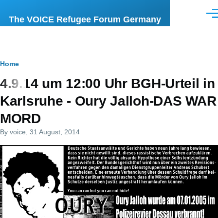
Skip to main content
Men
The VOICE Refugee Forum Germany
Breadcrumb
Home
4.9.14 um 12:00 Uhr BGH-Urteil in
Karlsruhe - Oury Jalloh-DAS WAR
MORD
By
voice
, 31 August, 2014