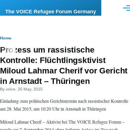
Skip to main content
Men
The VOICE Refugee Forum Germany
Breadcrumb
Home
Prozess um rassistische
Kontrolle: Flüchtlingsktivist
Miloud Lahmar Cherif vor Gericht
in Arnstadt – Thüringen
By
voice
, 26 May, 2015
Einladung zum politischen Gerichtstermin nach rassistischer Kontrolle
am 28. Mai 2015, um 10:20 Uhr in Arnstadt in Thüringen
Miloud Lahmar Cherif – Aktivist bei The VOICE Refugee Forum –
wurde am 7. September 2014 ohne äußeren Anlass im Zug nach