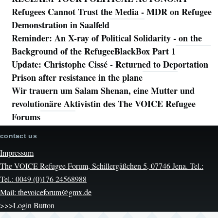
Refugees Cannot Trust the Media - MDR on Refugee
Demonstration in Saalfeld
Reminder: An X-ray of Political Solidarity - on the
Background of the RefugeeBlackBox Part 1
Update: Christophe Cissé - Returned to Deportation
Prison after resistance in the plane
Wir trauern um Salam Shenan, eine Mutter und
revolutionäre Aktivistin des The VOICE Refugee
Forums
contact us
Impressum
The VOICE Refugee Forum, Schillergäßchen 5, 07746 Jena. Tel.:
Tel.: 0049 (0)176 24568988
Mail: thevoiceforum@gmx.de
>>>Login Button