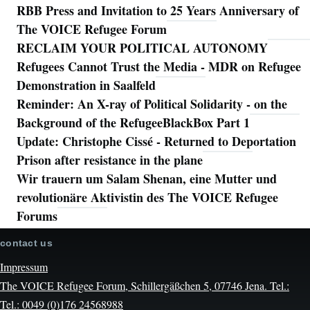
RBB Press and Invitation to 25 Years Anniversary of
The VOICE Refugee Forum
RECLAIM YOUR POLITICAL AUTONOMY
Refugees Cannot Trust the Media - MDR on Refugee
Demonstration in Saalfeld
Reminder: An X-ray of Political Solidarity - on the
Background of the RefugeeBlackBox Part 1
Update: Christophe Cissé - Returned to Deportation
Prison after resistance in the plane
Wir trauern um Salam Shenan, eine Mutter und
revolutionäre Aktivistin des The VOICE Refugee
Forums
contact us
Impressum
The VOICE Refugee Forum, Schillergäßchen 5, 07746 Jena. Tel.:
Tel.: 0049 (0)176 24568988