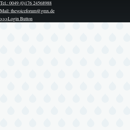
Tel.: 0049 (0)176 24568988
Mail: thevoiceforum@gmx.de
>>>Login Button