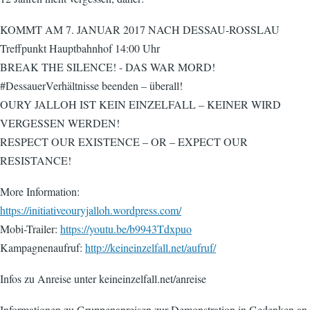
KOMMT AM 7. JANUAR 2017 NACH DESSAU-ROSSLAU
Treffpunkt Hauptbahnhof 14:00 Uhr
BREAK THE SILENCE! - DAS WAR MORD!
#DessauerVerhältnisse beenden – überall!
OURY JALLOH IST KEIN EINZELFALL – KEINER WIRD
VERGESSEN WERDEN!
RESPECT OUR EXISTENCE – OR – EXPECT OUR
RESISTANCE!
More Information:
https://initiativeouryjalloh.wordpress.com/
Mobi-Trailer:
https://youtu.be/b9943Tdxpuo
Kampagnenaufruf:
http://keineinzelfall.net/aufruf/
Infos zu Anreise unter keineinzelfall.net/anreise
Informationen zu Gruppenanreisen zur Demonstration in Gedenken an