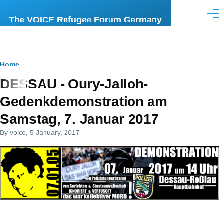
Skip to main content
Men
The VOICE Refugee Forum Germany
Breadcrumb
Home
DESSAU - Oury-Jalloh-
Gedenkdemonstration am
Samstag, 7. Januar 2017
By
voice
, 5 January, 2017