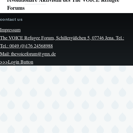
Forums
contact us
Impressum
The VOICE Refugee Forum, Schillergäßchen 5, 07746 Jena. Tel.:
Tel.: 0049 (0)176 24568988
Mail: thevoiceforum@gmx.de
>>>Login Button