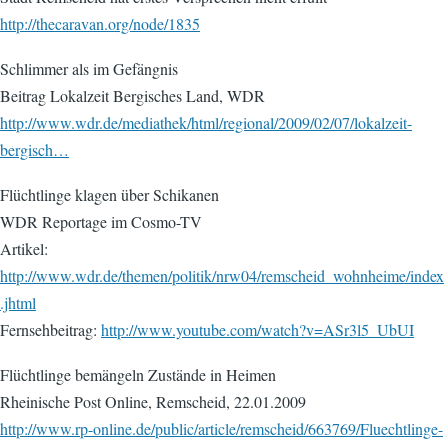
http://thecaravan.org/node/1835
Schlimmer als im Gefängnis
Beitrag Lokalzeit Bergisches Land, WDR
http://www.wdr.de/mediathek/html/regional/2009/02/07/lokalzeit-
bergisch…
Flüchtlinge klagen über Schikanen
WDR Reportage im Cosmo-TV
Artikel:
http://www.wdr.de/themen/politik/nrw04/remscheid_wohnheime/index
.jhtml
Fernsehbeitrag:
http://www.youtube.com/watch?v=ASr3l5_UbUI
Flüchtlinge bemängeln Zustände in Heimen
Rheinische Post Online, Remscheid, 22.01.2009
http://www.rp-online.de/public/article/remscheid/663769/Fluechtlinge-