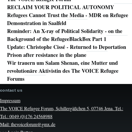
RECLAIM YOUR POLITICAL AUTONOMY
Refugees Cannot Trust the Media - MDR on Refugee
Demonstration in Saalfeld
Reminder: An X-ray of Political Solidarity - on the
Background of the RefugeeBlackBox Part 1
Update: Christophe Cissé - Returned to Deportation
Prison after resistance in the plane
Wir trauern um Salam Shenan, eine Mutter und
revolutionäre Aktivistin des The VOICE Refugee
Forums
contact us
Impressum
The VOICE Refugee Forum, Schillergäßchen 5, 07746 Jena. Tel.:
Tel.: 0049 (0)176 24568988
Mail: thevoiceforum@gmx.de