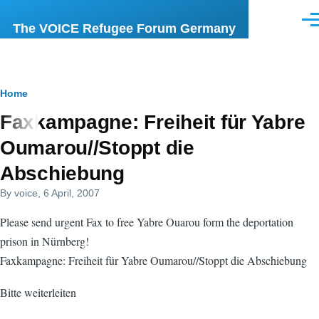
Skip to main content
Men
The VOICE Refugee Forum Germany
Breadcrumb
Home
Faxkampagne: Freiheit für Yabre
Oumarou//Stoppt die
Abschiebung
By
voice
, 6 April, 2007
Please send urgent Fax to free Yabre Ouarou form the deportation
prison in Nürnberg!
Faxkampagne: Freiheit für Yabre Oumarou//Stoppt die Abschiebung
Bitte weiterleiten