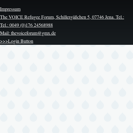
Impressum
The VOICE Refugee Forum, Schillergäßchen 5, 07746 Jena. Tel.:
Tel.: 0049 (0)176 24568988
Mail: thevoiceforum@gmx.de
>>>Login Button