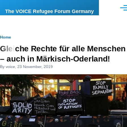
Skip to main content
Men
The VOICE Refugee Forum Germany
Breadcrumb
Home
Gleiche Rechte für alle Menschen
– auch in Märkisch-Oderland!
By
voice
, 23 November, 2019