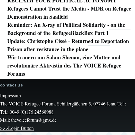
RECLAIM YOUR POLITICAL AUTONOMY
Refugees Cannot Trust the Media - MDR on Refugee
Demonstration in Saalfeld
Reminder: An X-ray of Political Solidarity - on the
Background of the RefugeeBlackBox Part 1
Update: Christophe Cissé - Returned to Deportation
Prison after resistance in the plane
Wir trauern um Salam Shenan, eine Mutter und
revolutionäre Aktivistin des The VOICE Refugee
Forums
contact us
Impressum
The VOICE Refugee Forum, Schillergäßchen 5, 07746 Jena. Tel.:
Tel.: 0049 (0)176 24568988
Mail: thevoiceforum@gmx.de
>>>Login Button