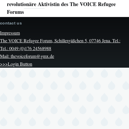
revolutionäre Aktivistin des The VOICE Refugee
Forums
contact us
Impressum
The VOICE Refugee Forum, Schillergäßchen 5, 07746 Jena. Tel.:
Tel.: 0049 (0)176 24568988
Mail: thevoiceforum@gmx.de
>>>Login Button