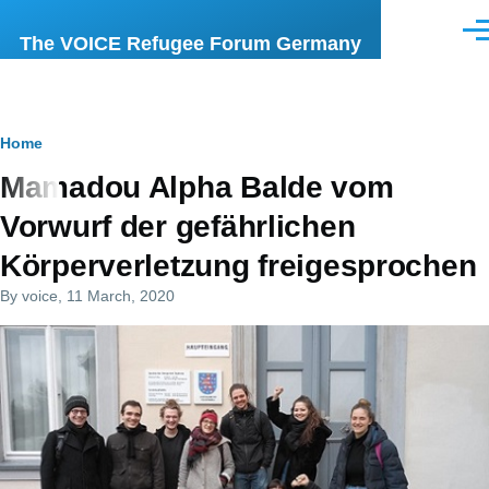
Skip to main content
Men
The VOICE Refugee Forum Germany
Breadcrumb
Home
Mamadou Alpha Balde vom
Vorwurf der gefährlichen
Körperverletzung freigesprochen
By
voice
, 11 March, 2020