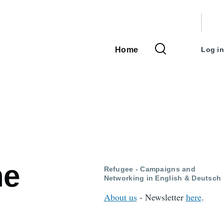
User
accou
Home
Log in
Main
menu
navigation
he
Refugee - Campaigns and
Networking in English & Deutsch
About us
- Newsletter
here
.