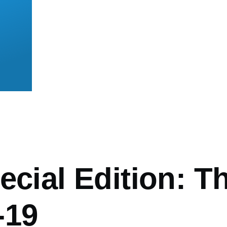
mb
ecial Edition: T
-19