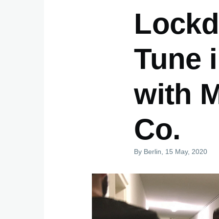
Lockd
Tune 
with 
Co.
By
Berlin
, 15 May, 2020