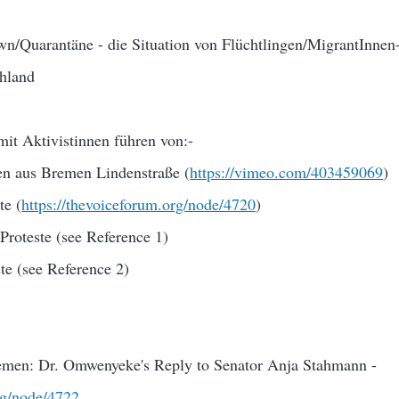
n/Quarantäne - die Situation von Flüchtlingen/MigrantInnen
chland
it Aktivistinnen führen von:-
nen aus Bremen Lindenstraße (
https://vimeo.com/403459069
)
te (
https://thevoiceforum.org/node/4720
)
Proteste (see Reference 1)
te (see Reference 2)
remen: Dr. Omwenyeke's Reply to Senator Anja Stahmann -
rg/node/4722