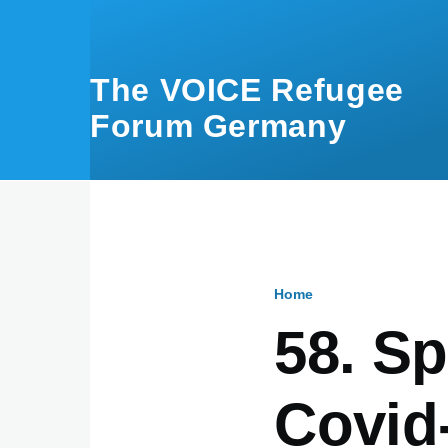
Skip to main content
The VOICE Refugee
Forum Germany
Home
Breadcru
58. Sp
Covid