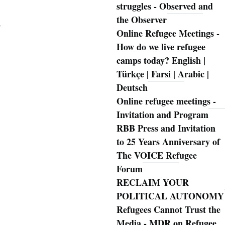
struggles - Observed and
the Observer
-
Online Refugee Meetings -
How do we live refugee
camps today? English |
Türkçe | Farsi | Arabic |
Deutsch
Online refugee meetings -
Invitation and Program
RBB Press and Invitation
to 25 Years Anniversary of
The VOICE Refugee
Forum
RECLAIM YOUR
POLITICAL AUTONOMY
Refugees Cannot Trust the
Media - MDR on Refugee