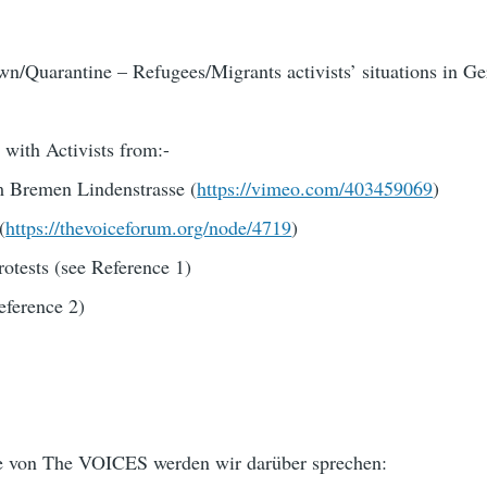
n/Quarantine – Refugees/Migrants activists’ situations in G
 with Activists from:-
om Bremen Lindenstrasse (
https://vimeo.com/403459069
)
(
https://thevoiceforum.org/node/4719
)
otests (see Reference 1)
eference 2)
be von The VOICES werden wir darüber sprechen: