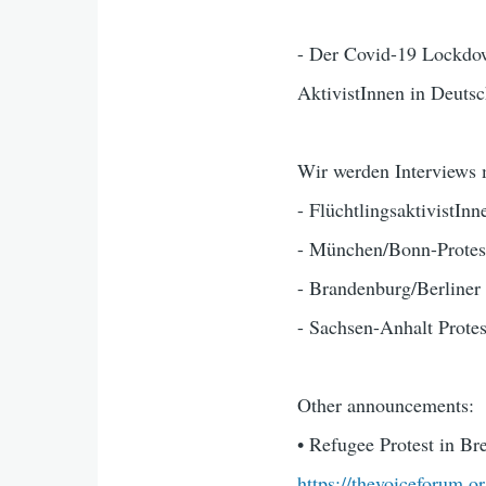
- Der Covid-19 Lockdow
AktivistInnen in Deuts
Wir werden Interviews m
- FlüchtlingsaktivistIn
- München/Bonn-Protes
- Brandenburg/Berliner 
- Sachsen-Anhalt Protes
Other announcements:
• Refugee Protest in B
https://thevoiceforum.o