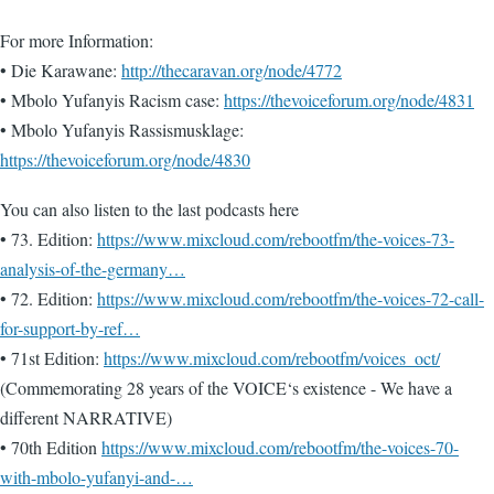
For more Information:
• Die Karawane:
http://thecaravan.org/node/4772
• Mbolo Yufanyis Racism case:
https://thevoiceforum.org/node/4831
• Mbolo Yufanyis Rassismusklage:
https://thevoiceforum.org/node/4830
You can also listen to the last podcasts here
• 73. Edition:
https://www.mixcloud.com/rebootfm/the-voices-73-
analysis-of-the-germany…
• 72. Edition:
https://www.mixcloud.com/rebootfm/the-voices-72-call-
for-support-by-ref…
• 71st Edition:
https://www.mixcloud.com/rebootfm/voices_oct/
(Commemorating 28 years of the VOICE‘s existence - We have a
different NARRATIVE)
• 70th Edition
https://www.mixcloud.com/rebootfm/the-voices-70-
with-mbolo-yufanyi-and-…