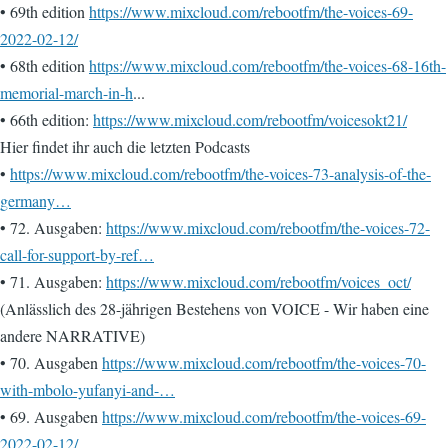
• 69th edition
https://www.mixcloud.com/rebootfm/the-voices-69-
2022-02-12/
• 68th edition
https://www.mixcloud.com/rebootfm/the-voices-68-16th-
memorial-march-in-h
...
• 66th edition:
https://www.mixcloud.com/rebootfm/voicesokt21/
Hier findet ihr auch die letzten Podcasts
•
https://www.mixcloud.com/rebootfm/the-voices-73-analysis-of-the-
germany…
• 72. Ausgaben:
https://www.mixcloud.com/rebootfm/the-voices-72-
call-for-support-by-ref…
• 71. Ausgaben:
https://www.mixcloud.com/rebootfm/voices_oct/
(Anlässlich des 28-jährigen Bestehens von VOICE - Wir haben eine
andere NARRATIVE)
• 70. Ausgaben
https://www.mixcloud.com/rebootfm/the-voices-70-
with-mbolo-yufanyi-and-…
• 69. Ausgaben
https://www.mixcloud.com/rebootfm/the-voices-69-
2022-02-12/