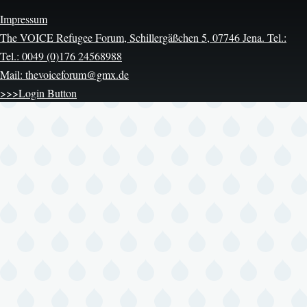
Impressum
The VOICE Refugee Forum, Schillergäßchen 5, 07746 Jena. Tel.:
Tel.: 0049 (0)176 24568988
Mail: thevoiceforum@gmx.de
>>>Login Button