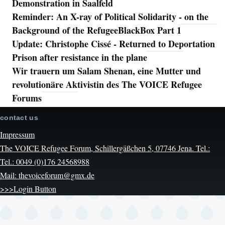
Demonstration in Saalfeld
Reminder: An X-ray of Political Solidarity - on the
Background of the RefugeeBlackBox Part 1
Update: Christophe Cissé - Returned to Deportation
Prison after resistance in the plane
Wir trauern um Salam Shenan, eine Mutter und
revolutionäre Aktivistin des The VOICE Refugee
Forums
contact us
Impressum
The VOICE Refugee Forum, Schillergäßchen 5, 07746 Jena. Tel.:
Tel.: 0049 (0)176 24568988
Mail: thevoiceforum@gmx.de
>>>Login Button