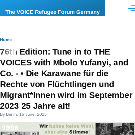
Skip to main content
Men
The VOICE Refugee Forum Germany
Breadcrumb
Home
76th Edition: Tune in to THE
VOICES with Mbolo Yufanyi, and
Co. - • Die Karawane für die
Rechte von Flüchtlingen und
Migrant*Innen wird im September
2023 25 Jahre alt!
By
Berlin
, 16 June, 2023