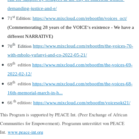
demanding-justice-and-e/
st
71
Edition:
https://www.mixcloud.com/rebootfm/voices_oct/
(
Commemorating 28 years of the VOICE‘s existence - We have a
different NARRATIVE
)
th
70
Edition
https://www.mixcloud.com/rebootfm/the-voices-70-
with-mbolo-yufanyi-and-co-2022-05-21/
t
h
69
edition
https://www.mixcloud.com/rebootfm/the-voices-69-
2022-02-12/
th
68
edition
https://www.mixcloud.com/rebootfm/the-voices-68-
16th-memorial-march-in-h...
th
6
6
edition:
https://www.mixcloud.com/rebootfm/voicesokt21/
This Program is supported by PEACE Int. (Peer Exchange of African
Communities for Empowerment). Programm unterstützt von PEACE
Int.
www.peace-int.org