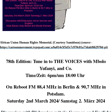
African Union Human Rights Memorial
.
(Courtesy Samidoun)
(source -
https://cartoonmovement.typepad.com/.a/6a014e5f5d3c7c970c01a73dabf662970d-pi)
7
8th
Edition: Tune in to THE VOICES with Mbolo
Yufanyi, and Co.
Time/Zeit: 6pm/um 18:00 Uhr
On Reboot FM 88,4 MHz in Berlin & 90,7 MHz in
Potsdam.
Saturday
2nd
March
202
4
/ Samstag
2
.
März
2024