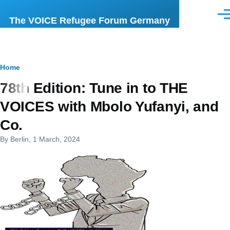
Skip to main content
Men
The VOICE Refugee Forum Germany
Breadcrumb
Home
78th Edition: Tune in to THE
VOICES with Mbolo Yufanyi, and
Co.
By
Berlin
, 1 March, 2024