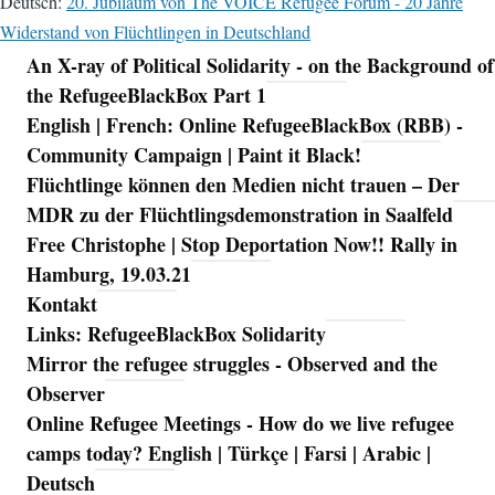
Deutsch:
20. Jubiläum von The VOICE Refugee Forum - 20 Jahre
Widerstand von Flüchtlingen in Deutschland
An X-ray of Political Solidarity - on the Background of
Navigation
the RefugeeBlackBox Part 1
English | French: Online RefugeeBlackBox (RBB) -
Community Campaign | Paint it Black!
Flüchtlinge können den Medien nicht trauen – Der
MDR zu der Flüchtlingsdemonstration in Saalfeld
Free Christophe | Stop Deportation Now!! Rally in
Hamburg, 19.03.21
Kontakt
Links: RefugeeBlackBox Solidarity
Mirror the refugee struggles - Observed and the
Observer
Online Refugee Meetings - How do we live refugee
camps today? English | Türkçe | Farsi | Arabic |
Deutsch