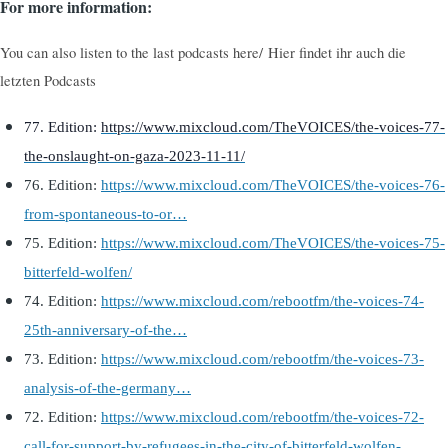
For more information:
You can also listen to the last podcasts here
/
Hier findet ihr auch die
letzten Podcasts
77. Edi
tion:
https://www.mixcloud.com/TheVOICES/the-voices-77-
the-onslaught-on-gaza-2023-11-11/
76.
Edition:
https://www.mixcloud.com/TheVOICES/the-voices-76-
from-spontaneous-to-or…
75. Edition
:
https://www.mixcloud.com/TheVOICES/the-voices-75-
bitterfeld-wolfen/
74. Edition:
https://www.mixcloud.com/rebootfm/the-voices-74-
25th-anniversary-of-the…
73. Edition:
https://www.mixcloud.com/rebootfm/the-voices-73-
analysis-of-the-germany…
72. Edition:
https://www.mixcloud.com/rebootfm/the-voices-72-
call-for-support-by-refugees-in-the-city-of-bitterfeld-wolfen-