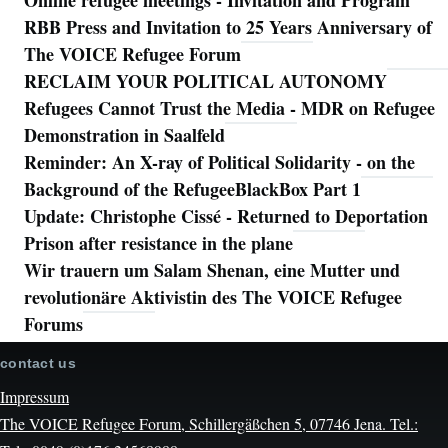
Online refugee meetings - Invitation and Program
RBB Press and Invitation to 25 Years Anniversary of
The VOICE Refugee Forum
RECLAIM YOUR POLITICAL AUTONOMY
Refugees Cannot Trust the Media - MDR on Refugee
Demonstration in Saalfeld
Reminder: An X-ray of Political Solidarity - on the
Background of the RefugeeBlackBox Part 1
Update: Christophe Cissé - Returned to Deportation
Prison after resistance in the plane
Wir trauern um Salam Shenan, eine Mutter und
revolutionäre Aktivistin des The VOICE Refugee
Forums
contact us
Impressum
The VOICE Refugee Forum, Schillergäßchen 5, 07746 Jena. Tel.: