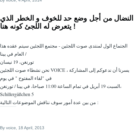
By
voice
, 4 April, 2014
النضال من أجل وضع حد للخوف و الخطر الذي
يتعرض له اللجئ كونه هنا !
الجتماع الول لمنتدى صوت اللجئين - مجتمع اللجئين سيتم عقده هذا
العام في يينا /
تورنغن، 19 نيسان
نحن نشطاء صوت اللجئين VOICE ، يسرنا أن ندعوكم إلى المشاركة
في "لقاء المفتوح " في يوم
السبت 19 أبريل في تمام الساعة 11:00 صباحا، في يينا / تورنغن،
Schillergäßchen 5
من بين عدة أمور سوف نناقش الموضوعات التالية :
By
voice
, 18 April, 2013