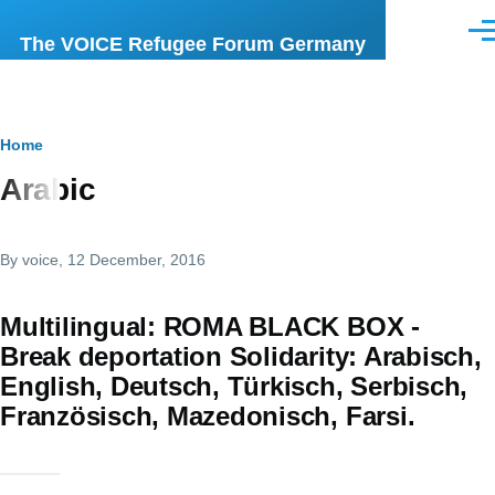
Skip to main content
Men
The VOICE Refugee Forum Germany
Breadcrumb
Home
Arabic
By
voice
, 12 December, 2016
Multilingual: ROMA BLACK BOX -
Break deportation Solidarity: Arabisch,
English, Deutsch, Türkisch, Serbisch,
Französisch, Mazedonisch, Farsi.