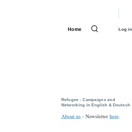
User
accou
Home
Log in
Main
menu
navigation
Refugee - Campaigns and
Networking in English & Deutsch
About us
- Newsletter
here
.