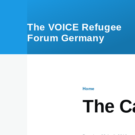
Skip to main content
The VOICE Refugee
Forum Germany
Home
Breadcru
The C