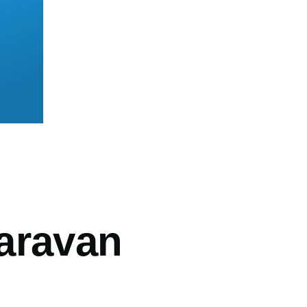
mb
aravan