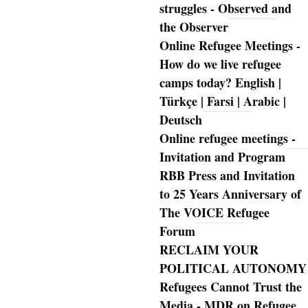
struggles - Observed and
the Observer
Online Refugee Meetings -
How do we live refugee
camps today? English |
Türkçe | Farsi | Arabic |
Deutsch
Online refugee meetings -
Invitation and Program
RBB Press and Invitation
to 25 Years Anniversary of
The VOICE Refugee
Forum
RECLAIM YOUR
POLITICAL AUTONOMY
Refugees Cannot Trust the
Media - MDR on Refugee