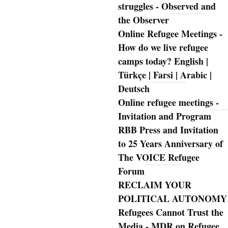
struggles - Observed and
the Observer
Online Refugee Meetings -
How do we live refugee
camps today? English |
Türkçe | Farsi | Arabic |
Deutsch
Online refugee meetings -
Invitation and Program
RBB Press and Invitation
to 25 Years Anniversary of
The VOICE Refugee
Forum
RECLAIM YOUR
POLITICAL AUTONOMY
Refugees Cannot Trust the
Media - MDR on Refugee