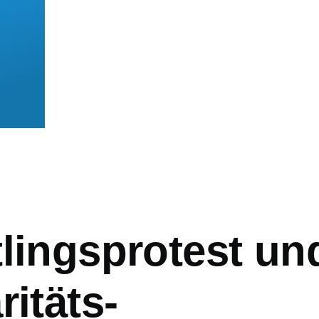
mb
tlingsprotest un
ritäts-