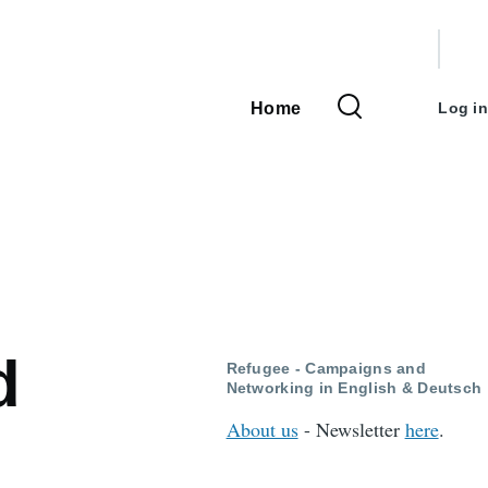
User
accou
Home
Log in
Main
menu
navigation
d
Refugee - Campaigns and
Networking in English & Deutsch
About us
- Newsletter
here
.