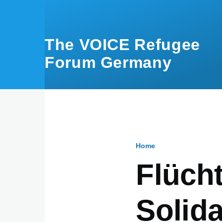
Skip to main content
The VOICE Refugee
Forum Germany
Home
Breadcru
Flüch
Solida