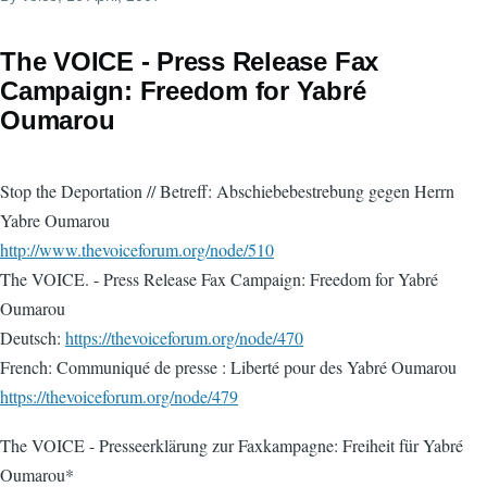
The VOICE - Press Release Fax
Campaign: Freedom for Yabré
Oumarou
Stop the Deportation // Betreff: Abschiebebestrebung gegen Herrn
Yabre Oumarou
http://www.thevoiceforum.org/node/510
The VOICE. - Press Release Fax Campaign: Freedom for Yabré
Oumarou
Deutsch:
https://thevoiceforum.org/node/470
French: Communiqué de presse : Liberté pour des Yabré Oumarou
https://thevoiceforum.org/node/479
The VOICE - Presseerklärung zur Faxkampagne: Freiheit für Yabré
Oumarou*