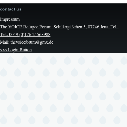
contact us
Impressum
The VOICE Refugee Forum, Schillergäßchen 5, 07746 Jena. Tel.:
Tel.: 0049 (0)176 24568988
Mail: thevoiceforum@gmx.de
>>>Login Button