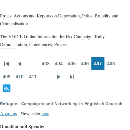
Protest Actions and Reports on Deportation, Police Brutality and
Criminalisation
The VOICE Online Information for Fax Campaign, Rally,
Demonstration, Conferences, Process
…
403
404
405
406
407
408
Pagination
First
Previous
Page
Page
Page
Page
Page
Page
page
page
409
410
411
…
Page
Page
Page
Next
Last
page
page
Refugee - Campaigns and Networking in English & Deutsch
About us
- Newsletter
here
.
Donation und Spende: