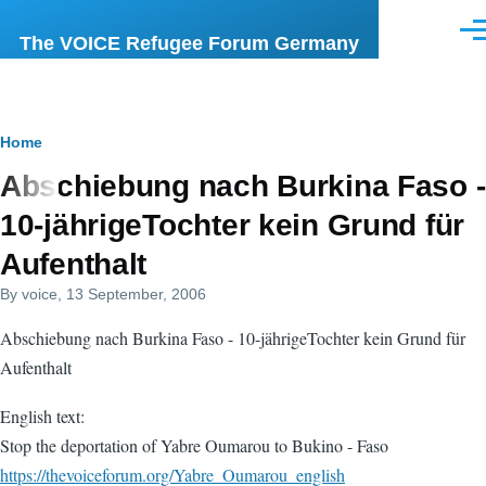
Skip to main content
Men
The VOICE Refugee Forum Germany
Breadcrumb
Home
Abschiebung nach Burkina Faso -
10-jährigeTochter kein Grund für
Aufenthalt
By
voice
, 13 September, 2006
Abschiebung nach Burkina Faso - 10-jährigeTochter kein Grund für
Aufenthalt
English text:
Stop the deportation of Yabre Oumarou to Bukino - Faso
https://thevoiceforum.org/Yabre_Oumarou_english