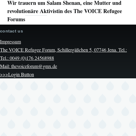
Wir trauern um Salam Shenan, eine Mutter und
revolutionäre Aktivistin des The VOICE Refugee
Forums
contact us
Impressum
The VOICE Refugee Forum, Schillergäßchen 5, 07746 Jena. Tel.:
Tel.: 0049 (0)176 24568988
Mail: thevoiceforum@gmx.de
>>>Login Button